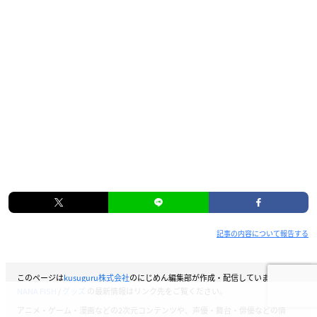
記事の内容について報告する
このページは
kusuguru株式会社
のにじめん編集部が作成・配信しています。
BA
NANA FISH
/
グッズ
の最新情報はリンク先をご覧ください。
アニメ・ゲーム・漫画などの2次元コンテンツや、声優・舞台・俳優などの情