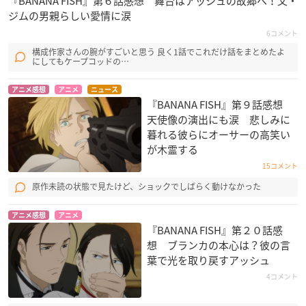
『BANANA FISH』第６話感想 舞台はアッシュの故郷へ！父・
ジムの男親らしい愛情に涙
6コメント
構成作家さんの腕がすごいと思う 良く1話でこれだけ話をまとめたよ
にしてもケープコッドの…
アニメ感想
アニメ
ニュース
『BANANA FISH』第９話感想
天使像の演出にも涙 悲しみに
暮れる彼らにオーサーの高笑い
が木霊する
15コメント
原作未読の状態で見たけど、ショックでしばらく動けなかった
アニメ感想
アニメ
『BANANA FISH』第２０話感
想 ブランカの本心は？彼の言
葉で光を取り戻すアッシュ
4コメント