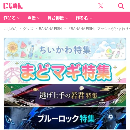
に
じ
め
ん
作品名
声優
舞台俳優
作者名
にじめん
>
グッズ
>
BANANA FISH
> 『BANANA FISH』アッシュがひ