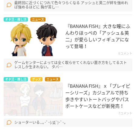
最終回に近づくにつれて色々つらくなる アッシュと英二が絆を強めれ
ば強めるほどに 胸が苦し…
オタ活・推し活
ニュース
『BANANA FISH』大きな瞳にふ
んわりほっぺの「アッシュ＆英
二」が愛らしいフィギュアにな
って登場！
6コメント
ゲームセンターによっては全く取らせてくれない置き方をしてるスト
レスしか生まれない。 タバ…
オタ活・推し活
グッズ
ニュース
『BANANA FISH』ｘ「プレイピ
ーシリーズ」カジュアルで持ち
歩きやすいトートバッグやパス
ポートケースなどが新発売！
7コメント
ショーターいる...｡･ﾟ･(ﾉД`)･ﾟ･｡