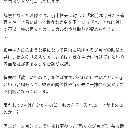
てコメントが到着しています。
解禁となった映像では、前半恒夫に対して「お前は今日から管
理人や」と言い放って様々な命令を下すジョゼと、それに対し
て不満一杯の恒夫とのコミカルなやり取りが収められていま
す。
後半は人魚のような姿になって自由に泳ぎ回るジョゼの映像と
共に、彼女の「ええなぁ、お前は好きな場所に行けて」という
内面を吐露するような台詞が収録。
恒夫の「欲しいものに手を伸ばすのがどれだけ怖いことか…」
という台詞も入り、彼らの関係性や行く先に一抹の不安がよぎ
る内容となっています。
果たして2人は自分たちの望むものを手に入 れることが出来る
のか…?
アニメーションとして生まれ変わった“新たなジョゼ”、益々期