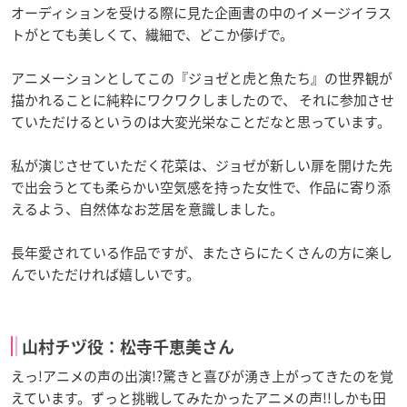
オーディションを受ける際に見た企画書の中のイメージイラス
トがとても美しくて、繊細で、どこか儚げで。
アニメーションとしてこの『ジョゼと虎と魚たち』の世界観が
描かれることに純粋にワクワクしましたので、 それに参加させ
ていただけるというのは大変光栄なことだなと思っています。
私が演じさせていただく花菜は、ジョゼが新しい扉を開けた先
で出会うとても柔らかい空気感を持った女性で、作品に寄り添
えるよう、自然体なお芝居を意識しました。
長年愛されている作品ですが、またさらにたくさんの方に楽し
んでいただければ嬉しいです。
山村チヅ役：松寺千恵美さん
えっ!アニメの声の出演!?驚きと喜びが湧き上がってきたのを覚
えています。ずっと挑戦してみたかったアニメの声!!しかも田