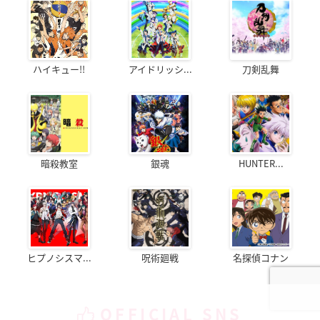
ハイキュー!!
アイドリッシ...
刀剣乱舞
暗殺教室
銀魂
HUNTER...
ヒプノシスマ...
呪術廻戦
名探偵コナン
OFFICIAL SNS