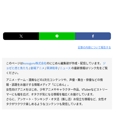
記事の内容について報告する
このページは
kusuguru株式会社
のにじめん編集部が作成・配信しています。
ジ
ョゼと虎と魚たち
/
劇場アニメ
/
興津和幸
/
ニュース
の最新情報はリンク先をご覧
ください。
アニメ・ゲーム・漫画などの2次元コンテンツや、声優・舞台・俳優などの情
報・話題をお届けする情報メディア「にじめん」。
女性向けアニメをはじめ、少年アニメやキャラクター作品、VTuberなどストリー
マーにも幅を広げ、オタクが気になる情報を幅広くお届けしています。
さらに、アンケート・ランキング・オタ活（推し活）お役立ち情報など、女性オ
タクがワクワク楽しめるようなコンテンツも発信しています。