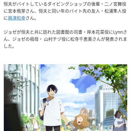
恒夫がバイトしているダイビングショップの後輩・二ノ宮舞役
に宮本侑芽さん、恒夫と同い年のバイト先の友人・松浦隼人役
に
興津和幸
さん。
ジョゼが恒夫と共に訪れた図書館の司書・岸本花菜役にLynnさ
ん、ジョゼの祖母・ 山村チヅ役に松寺千恵美さんが発表されま
した。