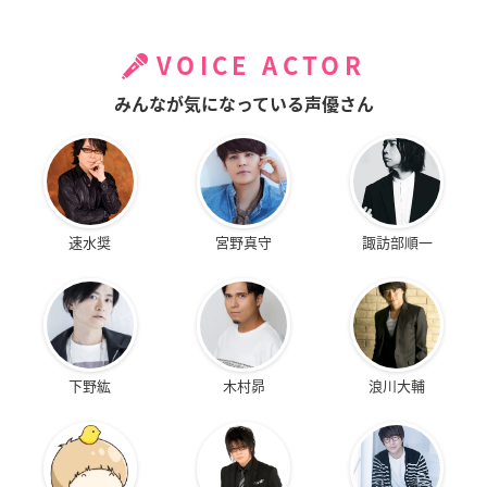
VOICE ACTOR
みんなが気になっている声優さん
速水奨
宮野真守
諏訪部順一
下野紘
木村昴
浪川大輔