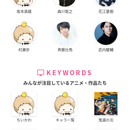
坂本真綾
森川智之
花江夏樹
村瀬歩
斉藤壮馬
武内駿輔
KEYWORDS
みんなが注目しているアニメ・作品たち
ちいかわ
キャラ一覧
鬼滅の刃