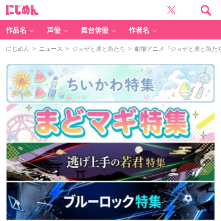
に
じ
め
ん
作品名
声優
舞台俳優
作者名
にじめん
>
ニュース
>
ジョゼと虎と魚たち
> 劇場アニメ『ジョゼと虎と魚た