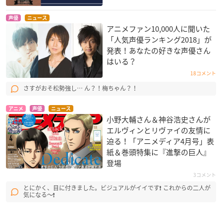
声優
ニュース
アニメファン10,000人に聞いた
「人気声優ランキング2018」が
発表！あなたの好きな声優さん
はいる？
18コメント
さすがおそ松勢強し… ん？！梅ちゃん？！
アニメ
声優
ニュース
小野大輔さん＆神谷浩史さんが
エルヴィンとリヴァイの友情に
迫る！「アニメディア4月号」表
紙＆巻頭特集に『進撃の巨人』
登場
3コメント
とにかく、目に付きました。ビジュアルがイイです❗ これからの二人が
気になる〜❗