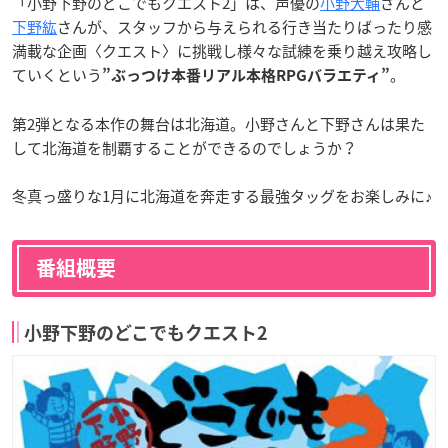
「小野下野のどこでもクエスト2」は、声優の
小野大輔
さんと
下野紘
さんが、スタッフから与えられる行き当たりばったり感
満載な企画〈クエスト〉に挑戦し様々な試練を乗り越え攻略し
ていくという
。
”ぶっつけ本番リアル本格RPGバラエティ”
第2弾となる本作の舞台は北海道。小野さんと下野さんは果た
して北海道を制覇することができるのでしょうか？
冬真っ盛りな1月に北海道を奔走する最強タッグをお楽しみに♪
番組概要
小野下野のどこでもクエスト2