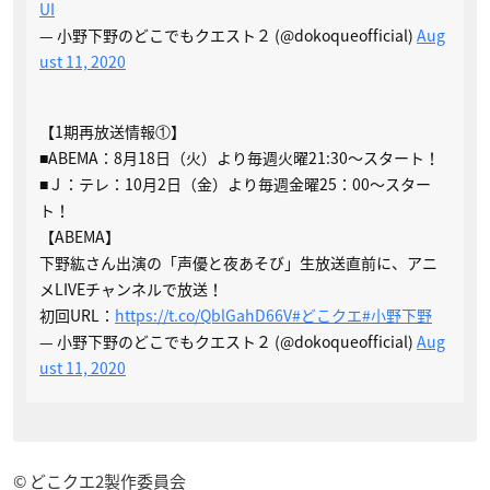
UI
— 小野下野のどこでもクエスト２ (@dokoqueofficial)
Aug
ust 11, 2020
【1期再放送情報①】
■ABEMA：8月18日（火）より毎週火曜21:30～スタート！
■Ｊ：テレ：10月2日（金）より毎週金曜25：00～スター
ト！
【ABEMA】
下野紘さん出演の「声優と夜あそび」生放送直前に、アニ
メLIVEチャンネルで放送！
初回URL：
https://t.co/QblGahD66V
#どこクエ
#小野下野
— 小野下野のどこでもクエスト２ (@dokoqueofficial)
Aug
ust 11, 2020
© どこクエ2製作委員会