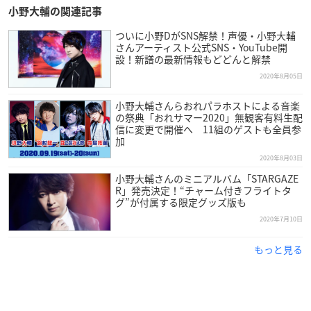
小野大輔の関連記事
ついに小野DがSNS解禁！声優・小野大輔
さんアーティスト公式SNS・YouTube開
設！新譜の最新情報もどどんと解禁
2020年8月05日
小野大輔さんらおれパラホストによる音楽
の祭典「おれサマー2020」無観客有料生配
信に変更で開催へ 11組のゲストも全員参
加
2020年8月03日
小野大輔さんのミニアルバム「STARGAZE
R」発売決定！“チャーム付きフライトタ
グ”が付属する限定グッズ版も
2020年7月10日
もっと見る