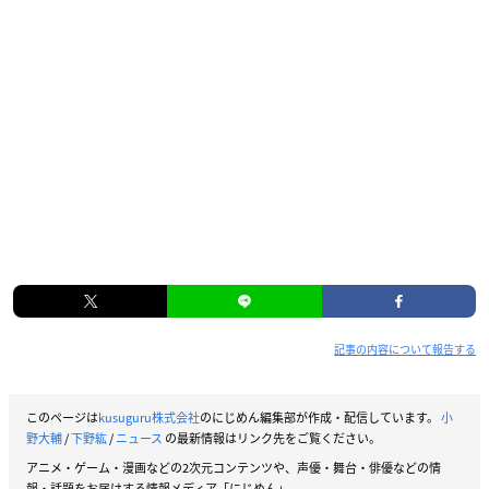
記事の内容について報告する
このページは
kusuguru株式会社
のにじめん編集部が作成・配信しています。
小
野大輔
/
下野紘
/
ニュース
の最新情報はリンク先をご覧ください。
アニメ・ゲーム・漫画などの2次元コンテンツや、声優・舞台・俳優などの情
報・話題をお届けする情報メディア「にじめん」。