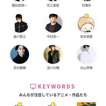
諏訪部順一
花江夏樹
村瀬歩
森川智之
中村悠一
坂本真綾
武内駿輔
浪川大輔
内山昂輝
KEYWORDS
みんなが注目しているアニメ・作品たち