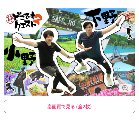
高画質で見る (全2枚)