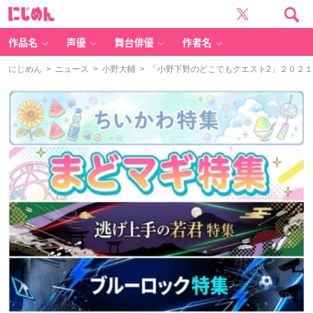
に
じ
め
ん
作品名
声優
舞台俳優
作者名
にじめん
>
ニュース
>
小野大輔
> 「小野下野のどこでもクエスト2」２０２