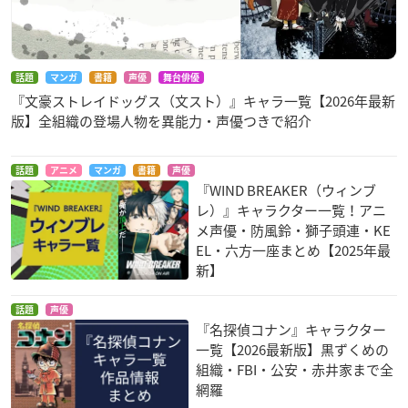
話題
マンガ
書籍
声優
舞台俳優
『文豪ストレイドッグス（文スト）』キャラ一覧【2026年最新
版】全組織の登場人物を異能力・声優つきで紹介
話題
アニメ
マンガ
書籍
声優
『WIND BREAKER（ウィンブ
レ）』キャラクター一覧！アニ
メ声優・防風鈴・獅子頭連・KE
EL・六方一座まとめ【2025年最
新】
話題
声優
『名探偵コナン』キャラクター
一覧【2026最新版】黒ずくめの
組織・FBI・公安・赤井家まで全
網羅