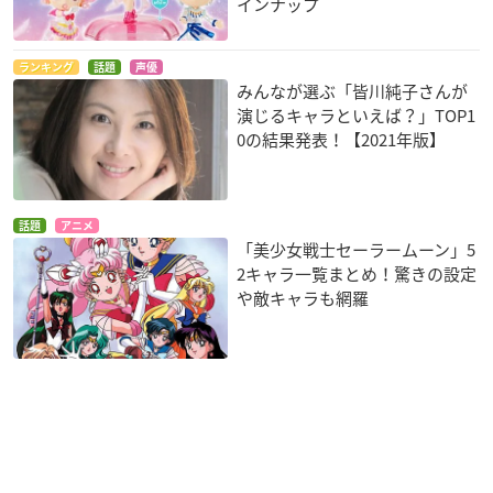
インナップ
ランキング
話題
声優
みんなが選ぶ「皆川純子さんが
演じるキャラといえば？」TOP1
0の結果発表！【2021年版】
話題
アニメ
「美少女戦士セーラームーン」5
2キャラ一覧まとめ！驚きの設定
や敵キャラも網羅