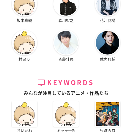
坂本真綾
森川智之
花江夏樹
村瀬歩
斉藤壮馬
武内駿輔
KEYWORDS
みんなが注目しているアニメ・作品たち
ちいかわ
キャラ一覧
鬼滅の刃