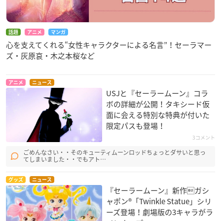
話題
アニメ
マンガ
心を支えてくれる“女性キャラクターによる名言”！セーラマー
ズ・灰原哀・木之本桜など
アニメ
ニュース
USJと『セーラームーン』コラ
ボの詳細が公開！タキシード仮
面に会える特別な特典が付いた
限定パスも登場！
3コメント
ごめんなさい・・そのキューティムーンロッドちょっとダサいと思っ
てしまいました・・でもアト…
グッズ
ニュース
『セーラームーン』新作ガシ
ャポン®「Twinkle Statue」シリ
ーズ登場！劇場版の3キャラがラ