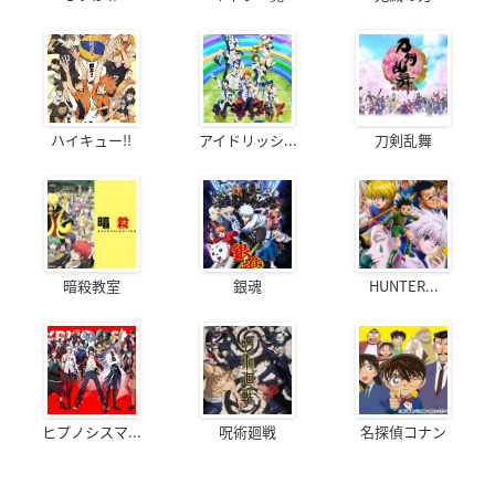
ハイキュー!!
アイドリッシ...
刀剣乱舞
暗殺教室
銀魂
HUNTER...
ヒプノシスマ...
呪術廻戦
名探偵コナン