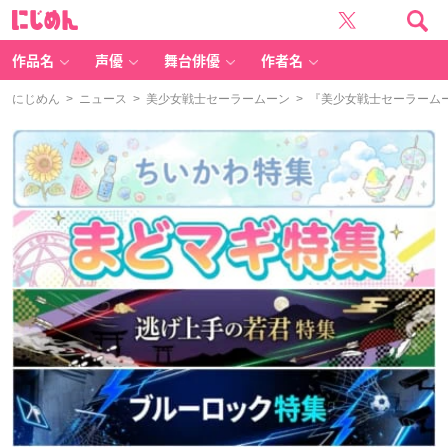
に
じ
め
ん
作品名
声優
舞台俳優
作者名
にじめん
>
ニュース
>
美少女戦士セーラームーン
> 『美少女戦士セーラーム