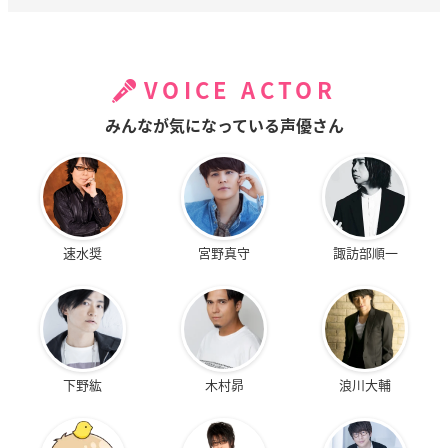
VOICE ACTOR
みんなが気になっている声優さん
速水奨
宮野真守
諏訪部順一
下野紘
木村昴
浪川大輔