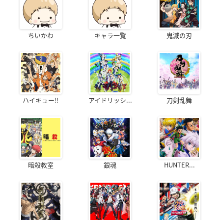
ちいかわ
キャラ一覧
鬼滅の刃
ハイキュー!!
アイドリッシ...
刀剣乱舞
暗殺教室
銀魂
HUNTER...