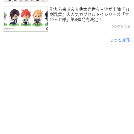
蛍丸ら来派＆大典太光世ら三池が出陣『刀
剣乱舞』大人気カプセルトイシリーズ「す
わらせ隊」第9弾発売決定！
2020年8月01日
もっと見る