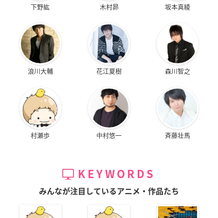
下野紘
木村昴
坂本真綾
浪川大輔
花江夏樹
森川智之
村瀬歩
中村悠一
斉藤壮馬
KEYWORDS
みんなが注目しているアニメ・作品たち