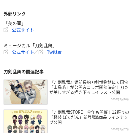
外部リンク
「美の壷」
公式サイト
ミュージカル「刀剣乱舞」
公式サイト
／
Twitter
刀剣乱舞の関連記事
『刀剣乱舞』備前長船刀剣博物館にて国宝
「山鳥毛」が公開＆コラボ開催決定！刀身
が美しすぎる描き下ろしイラスト公開
2020年8月20日
「刀剣乱舞STORE」今年も開催！12振りの
「軽装 ぽてだん」新登場&商品ラインナッ
プ公開
2020年8月07日