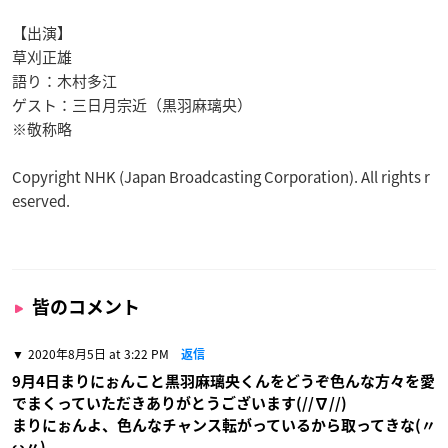
【出演】
草刈正雄
語り：木村多江
ゲスト：三日月宗近（黒羽麻璃央）
※敬称略
Copyright NHK (Japan Broadcasting Corporation). All rights r
eserved.
皆のコメント
2020年8月5日 at 3:22 PM
返信
9月4日まりにぉんこと黒羽麻璃央くんをどうぞ色んな方々を愛
でまくっていただきありがとうございます(//∇//)
まりにぉんよ、色んなチャンス転がっているから取ってきな(〃
ω〃)