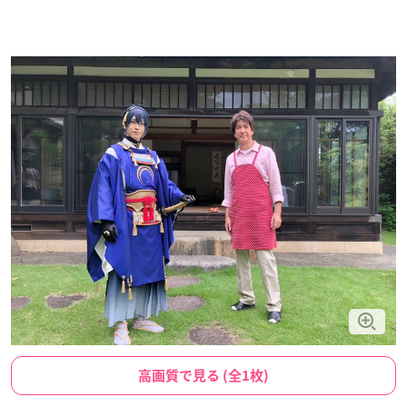
高画質で見る (全1枚)