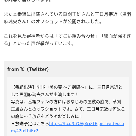
また本番組に出演されている草刈正雄さんと三日月宗近（黒羽
麻璃央さん）のオフショットが公開されました。
これを見た審神者からは「すごい組み合わせ」「絵面が強すぎ
る」といった声が挙がっています。
【番組出演】NHK「美の壺 ～刀剣編～」に、三日月宗近と
して黒羽麻璃央さんが出演します！
写真は、番組ファンの方にはおなじみの屋敷の庭で、草刈
正雄さんとのオフショットです。さて、三日月宗近は何故こ
の庭に…？放送をどうぞお楽しみに！
▼放送予定はこちら
https://t.co/CYOVp5YzTB
pic.twitter.co
m/42txTbiKx2