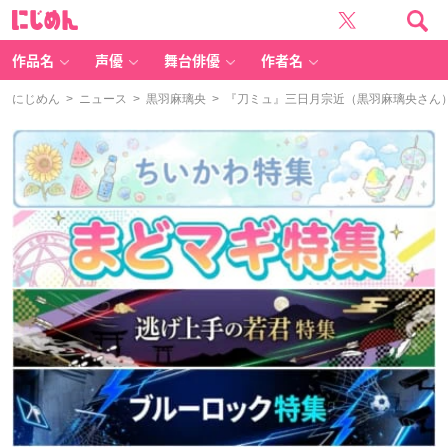
に
じ
め
ん
作品名
声優
舞台俳優
作者名
にじめん
>
ニュース
>
黒羽麻璃央
> 『刀ミュ』三日月宗近（黒羽麻璃央さん