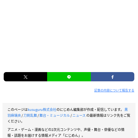
記事の内容について報告する
このページは
kusuguru株式会社
のにじめん編集部が作成・配信しています。
黒
羽麻璃央
/
刀剣乱舞
/
舞台・ミュージカル
/
ニュース
の最新情報はリンク先をご覧
ください。
アニメ・ゲーム・漫画などの2次元コンテンツや、声優・舞台・俳優などの情
報・話題をお届けする情報メディア「にじめん」。