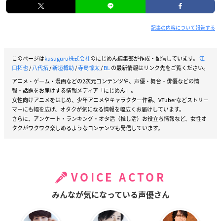
記事の内容について報告する
このページは
kusuguru株式会社
のにじめん編集部が作成・配信しています。
江
口拓也
/
八代拓
/
新垣樽助
/
寺島惇太
/
BL
の最新情報はリンク先をご覧ください。
アニメ・ゲーム・漫画などの2次元コンテンツや、声優・舞台・俳優などの情
報・話題をお届けする情報メディア「にじめん」。
女性向けアニメをはじめ、少年アニメやキャラクター作品、VTuberなどストリー
マーにも幅を広げ、オタクが気になる情報を幅広くお届けしています。
さらに、アンケート・ランキング・オタ活（推し活）お役立ち情報など、女性オ
タクがワクワク楽しめるようなコンテンツも発信しています。
VOICE ACTOR
みんなが気になっている声優さん