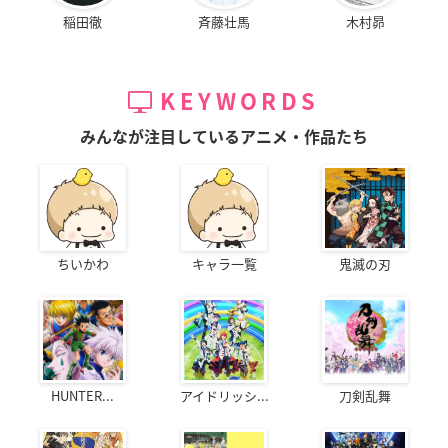
稲田徹
斉藤壮馬
木村昴
KEYWORDS
みんなが注目しているアニメ・作品たち
ちいかわ
キャラ一覧
鬼滅の刃
HUNTER...
アイドリッシ...
刀剣乱舞