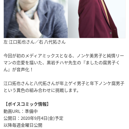
左 江口拓也さん／右 八代拓さん
今回が初のメディアミックスとなる、ノンケ美男子と純情リー
マンの恋愛を描いた、黒岩チハヤ先生の『ましたの腐男子く
ん』が音声化！
江口拓也さんと八代拓さんが年上ゲイ男子と年下ノンケ腐男子
という異色の組み合わせに挑戦します。
【ボイスコミック情報】
動画URL：準備中
公開日：2020年9月4日(金)予定
以降毎週金曜日公開