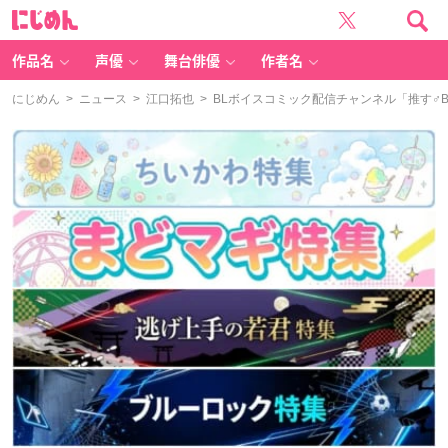
に
じ
め
ん
作品名
声優
舞台俳優
作者名
にじめん
>
ニュース
>
江口拓也
> BLボイスコミック配信チャンネル「推す♂