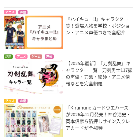
アニメ
声優
『ハイキュー!!』キャラクター一
覧！登場人物を学校・ポジショ
ン・アニメ声優つきで全紹介
話題
アニメ
ゲーム
声優
【2025年最新】『刀剣乱舞』キ
ャラクター一覧｜刀剣男士117振
の声優・刀派・絵師・アニメ情
報などを完全網羅
グッズ
声優
「Kiramune カードウエハース」
が2026年12月発売！神谷浩史・
岡本信彦ら箔押しサイン入りレ
アカードが全40種