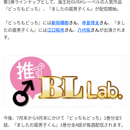
第1弾ラインナップとして、海王社GUSHレーベルの人気作品
『どっちもどっち』、『ましたの腐男子くん』が配信開始。
『どっちもどっち』には
、
、『まし
新垣樽助
さん
寺島惇太
さん
たの腐男子くん』には
、
が出演されま
江口拓也
さん
八代拓
さん
す。
今後、7月末から9月末にかけて『どっちもどっち』1巻分全5
話、『ましたの腐男子くん』1巻分全4話が毎週配信されます。