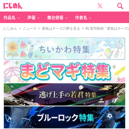
に
じ
め
ん
作品名
声優
舞台俳優
作者名
にじめん
>
ニュース
>
窮鼠はチーズの夢を見る
> BL実写映画『窮鼠はチー