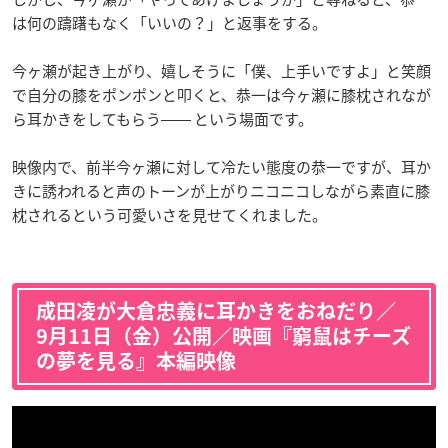
は何の躊躇もなく「いいの？」と返事をする。
今ヶ瀬が起き上がり、嬉しそうに「僕、上手いですよ」と笑顔
で自分の膝をポンポンと叩くと、恭一は今ヶ瀬に膝枕されなが
ら耳かきをしてもらう―― という場面です。
映像内で、前半今ヶ瀬に対して冷たい態度の恭一ですが、耳か
きに誘われると声のトーンが上がりニコニコしながら素直に膝
枕されるという可愛いさを見せてくれました。
成田凌が大倉忠義に耳かきをおねだり／
9月11日（金）公開／映画『窮鼠はチーズ
の夢を見る』本編映像