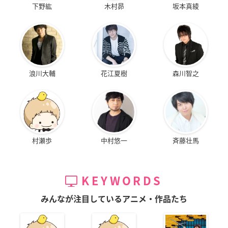
下野紘
木村昴
坂本真綾
浪川大輔
花江夏樹
森川智之
村瀬歩
中村悠一
斉藤壮馬
KEYWORDS
みんなが注目しているアニメ・作品たち