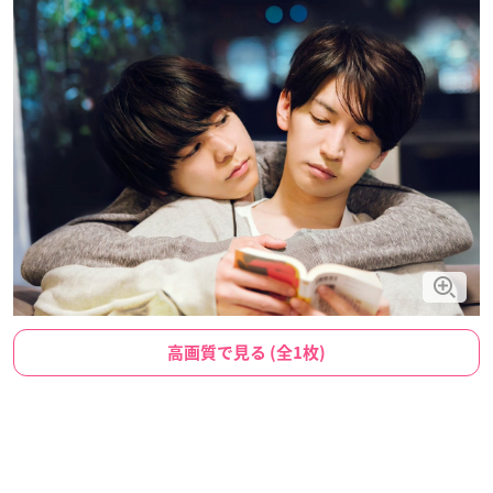
高画質で見る (全1枚)