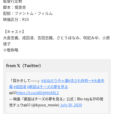
監督行定勲
脚本：堀泉杏
配給：ファントム・フィルム
映倫区分：R15
【キャスト】
大倉忠義、成田凌、吉田志織、さとうほなみ、咲妃みゆ、小原
徳子
※敬称略
「耳かきして――」
#おねだり今ヶ瀬
#流され侍恭一
#大倉忠
義
#成田凌
#窮鼠はチーズの夢を見る
🧀🐭
https://t.co/a8GgHmXXL2
— 映画『窮鼠はチーズの夢を見る』公式｜Blu-ray＆DVD発
売チュウ🧀🐭 (@kyuso_movie)
July 30, 2020