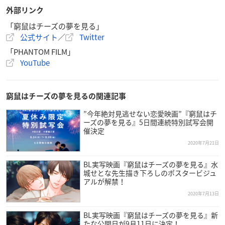
外部リンク
「窮鼠はチーズの夢を見る」
公式サイト
／
Twitter
「PHANTOM FILM」
YouTube
窮鼠はチーズの夢を見るの関連記事
”今年絶対見逃せない恋愛映画”『窮鼠はチ
ーズの夢を見る』5日間連続特別試写会開
催決定
2020年7月21日
BL実写映画『窮鼠はチーズの夢を見る』水
城せとな先生描き下ろしのポスタービジュ
アルが解禁！
2020年7月13日
BL実写映画『窮鼠はチーズの夢を見る』新
たな公開日が9月11日に決定！