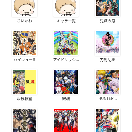
ちいかわ
キャラ一覧
鬼滅の刃
ハイキュー!!
アイドリッシ...
刀剣乱舞
暗殺教室
銀魂
HUNTER...