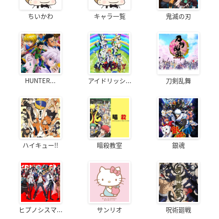
ちいかわ
キャラ一覧
鬼滅の刃
HUNTER...
アイドリッシ...
刀剣乱舞
ハイキュー!!
暗殺教室
銀魂
ヒプノシスマ...
サンリオ
呪術廻戦