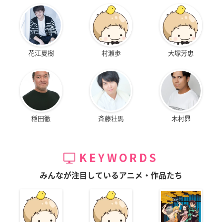
花江夏樹
村瀬歩
大塚芳忠
稲田徹
斉藤壮馬
木村昴
KEYWORDS
みんなが注目しているアニメ・作品たち