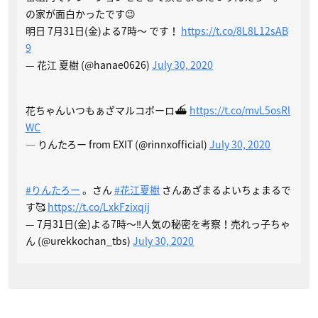
の家が面白かったです😉
明日 7月31日(金)よる7時〜 です！
https://t.co/8L8L12sAB
9
— 花江 夏樹 (@hanae0626)
July 30, 2020
花ちゃんいつもぁざマルコポーロ⛴
https://t.co/mvL5osRl
WC
— りんたろー from EXIT (@rinnxofficial)
July 30, 2020
#りんたろー
。さん
#花江夏樹
さんあざまるよいちょまるで
す🥰
https://t.co/LxkFzixqij
— 7月31日(金)よる7時〜‼️人気の秘密を考察！売れっ子ちゃ
ん (@urekkochan_tbs)
July 30, 2020