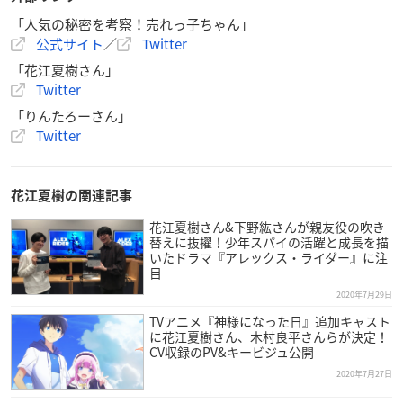
「人気の秘密を考察！売れっ子ちゃん」
公式サイト
／
Twitter
「花江夏樹さん」
Twitter
「りんたろーさん」
Twitter
花江夏樹の関連記事
花江夏樹さん&下野紘さんが親友役の吹き
替えに抜擢！少年スパイの活躍と成長を描
いたドラマ『アレックス・ライダー』に注
目
2020年7月29日
TVアニメ『神様になった日』追加キャスト
に花江夏樹さん、木村良平さんらが決定！
CV収録のPV&キービジュ公開
2020年7月27日