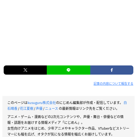
記事の内容について報告する
このページは
kusuguru株式会社
のにじめん編集部が作成・配信しています。
白
石晴香
/
花江夏樹
/
声優
/
ニュース
の最新情報はリンク先をご覧ください。
アニメ・ゲーム・漫画などの2次元コンテンツや、声優・舞台・俳優などの情
報・話題をお届けする情報メディア「にじめん」。
女性向けアニメをはじめ、少年アニメやキャラクター作品、VTuberなどストリー
マーにも幅を広げ、オタクが気になる情報を幅広くお届けしています。