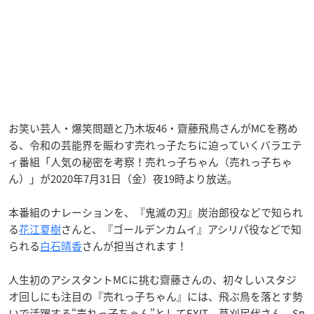
お笑い芸人・爆笑問題と乃木坂46・齋藤飛鳥さんがMCを務め
る、令和の芸能界を賑わす売れっ子たちに迫っていくバラエテ
ィ番組「人気の秘密を考察！売れっ子ちゃん（売れっ子ちゃ
ん）」が2020年7月31日（金）夜19時より放送。
本番組のナレーションを、『鬼滅の刃』炭治郎役などで知られ
る
花江夏樹
さんと、『ゴールデンカムイ』アシリパ役などで知
られる
白石晴香
さんが担当されます！
人生初のアシスタントMCに挑む齋藤さんの、初々しいスタジ
オ回しにも注目の『売れっ子ちゃん』には、飛ぶ鳥を落とす勢
いで活躍する“売れっ子ちゃん”としてEXIT、草刈民代さん、Sn