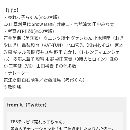
【出演】
・売れっ子ちゃん(※50音順)
EXIT 草刈民代 Snow Man向井康二・宮舘涼太 田中みな実
・考察VTR出演(※50音順)
石井美保（美容家） ウエンツ瑛士 ヴァンゆん 小木博明（おぎ
やはぎ） 亀梨和也（KAT-TUN） 北山宏光（Kis-My-Ft2） 京本
政樹 ギャル曽根 桜井ユキ 趣里 たかし（トレンディエンジェ
ル） 多部未華子 壇蜜 永野 福田麻貴（3時のヒロイン）ほの
か 三宅健（V6） 山田裕貴 その他多数
・ナレーター
花江夏樹 白石晴香／齋藤飛鳥（考察くん）
※敬称略
TBSテレビ『売れっ子ちゃん 』
番組内でナレーションをさせて頂きました☺️りんたろー。