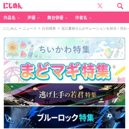
に
じ
め
ん
作品名
声優
舞台俳優
作者名
にじめん
>
ニュース
>
白石晴香
> 花江夏樹さんがナレーションを担当！売れっ