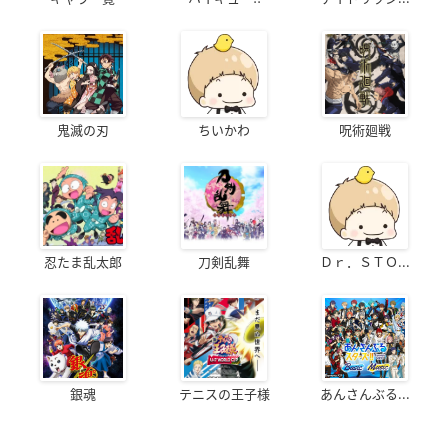
鬼滅の刃
ちいかわ
呪術廻戦
忍たま乱太郎
刀剣乱舞
Ｄｒ．ＳＴＯ...
銀魂
テニスの王子様
あんさんぶる...