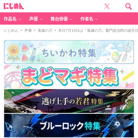
に
じ
め
ん
作品名
声優
舞台俳優
作者名
にじめん
>
声優
>
鬼滅の刃
> 本日7月14日は『鬼滅の刃』竈門炭治郎の誕生日