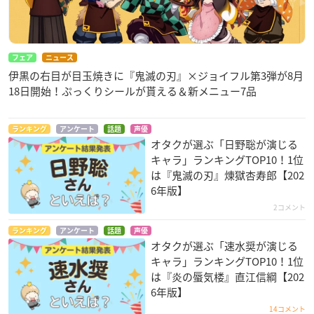
フェア
ニュース
伊黒の右目が目玉焼きに『鬼滅の刃』×ジョイフル第3弾が8月
18日開始！ぷっくりシールが貰える＆新メニュー7品
ランキング
アンケート
話題
声優
オタクが選ぶ「日野聡が演じる
キャラ」ランキングTOP10！1位
は『鬼滅の刃』煉󠄁獄杏寿郎【202
6年版】
2コメント
ランキング
アンケート
話題
声優
オタクが選ぶ「速水奨が演じる
キャラ」ランキングTOP10！1位
は『炎の蜃気楼』直江信綱【202
6年版】
14コメント