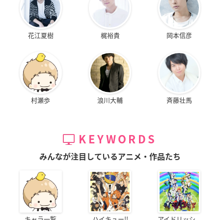
花江夏樹
梶裕貴
岡本信彦
村瀬歩
浪川大輔
斉藤壮馬
KEYWORDS
みんなが注目しているアニメ・作品たち
キャラ一覧
ハイキュー!!
アイドリッシ...