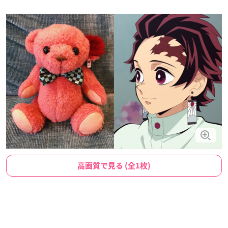
高画質で見る (全1枚)