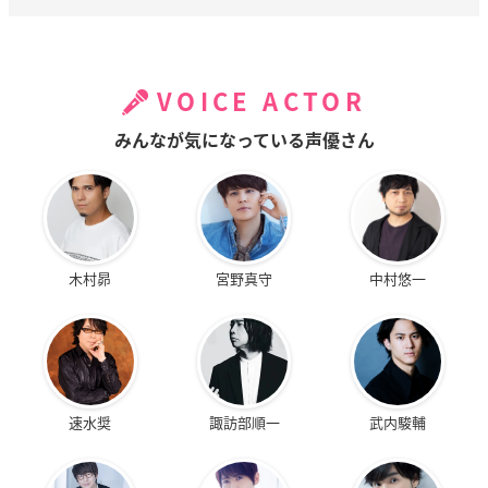
VOICE ACTOR
みんなが気になっている声優さん
木村昴
宮野真守
中村悠一
速水奨
諏訪部順一
武内駿輔