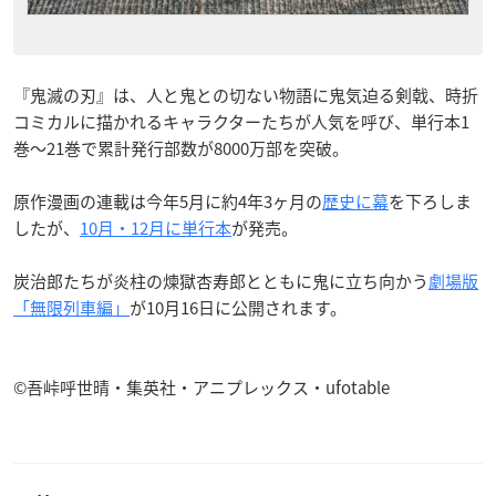
『鬼滅の刃』は、人と鬼との切ない物語に鬼気迫る剣戟、時折
コミカルに描かれるキャラクターたちが人気を呼び、単行本1
巻～21巻で累計発行部数が8000万部を突破。
原作漫画の連載は今年5月に約4年3ヶ月の
歴史に幕
を下ろしま
したが、
10月・12月に単行本
が発売。
炭治郎たちが炎柱の煉獄杏寿郎とともに鬼に立ち向かう
劇場版
「無限列車編」
が10月16日に公開されます。
©吾峠呼世晴・集英社・アニプレックス・ufotable