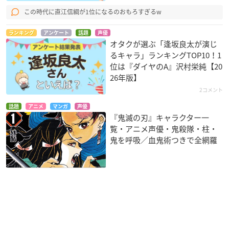
この時代に直江信綱が1位になるのおもろすぎるw
ランキング
アンケート
話題
声優
オタクが選ぶ「逢坂良太が演じ
るキャラ」ランキングTOP10！1
位は『ダイヤのA』沢村栄純【20
26年版】
2コメント
話題
アニメ
マンガ
声優
『鬼滅の刃』キャラクター一
覧・アニメ声優・鬼殺隊・柱・
鬼を呼吸／血鬼術つきで全網羅