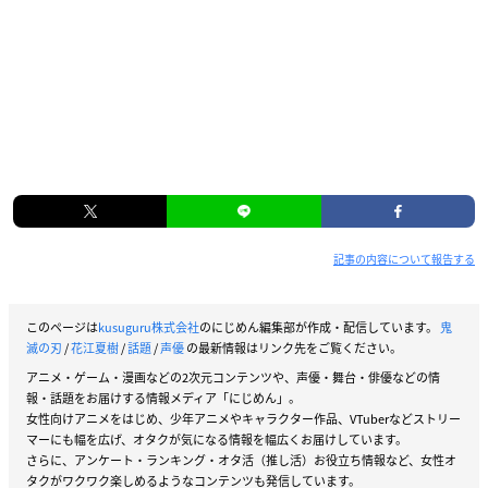
記事の内容について報告する
このページは
kusuguru株式会社
のにじめん編集部が作成・配信しています。
鬼
滅の刃
/
花江夏樹
/
話題
/
声優
の最新情報はリンク先をご覧ください。
アニメ・ゲーム・漫画などの2次元コンテンツや、声優・舞台・俳優などの情
報・話題をお届けする情報メディア「にじめん」。
女性向けアニメをはじめ、少年アニメやキャラクター作品、VTuberなどストリー
マーにも幅を広げ、オタクが気になる情報を幅広くお届けしています。
さらに、アンケート・ランキング・オタ活（推し活）お役立ち情報など、女性オ
タクがワクワク楽しめるようなコンテンツも発信しています。