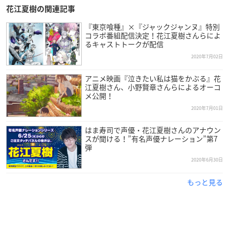
花江夏樹の関連記事
『東京喰種』×『ジャックジャンヌ』特別
コラボ番組配信決定！花江夏樹さんらによ
るキャストトークが配信
2020年7月02日
アニメ映画『泣きたい私は猫をかぶる』花
江夏樹さん、小野賢章さんらによるオーコ
メ公開！
2020年7月01日
はま寿司で声優・花江夏樹さんのアナウン
スが聞ける！”有名声優ナレーション”第7
弾
2020年6月30日
もっと見る