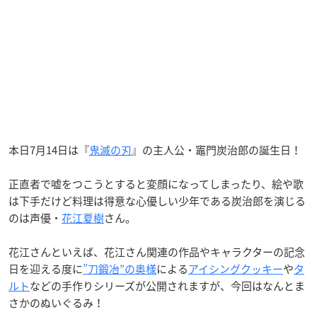
本日7月14日は『
鬼滅の刃
』の主人公・竈門炭治郎の誕生日！
正直者で嘘をつこうとすると変顔になってしまったり、絵や歌
は下手だけど料理は得意な心優しい少年である炭治郎を演じる
のは声優・
花江夏樹
さん。
花江さんといえば、花江さん関連の作品やキャラクターの記念
日を迎える度に
”刀鍛冶”の奥様
による
アイシングクッキー
や
タ
ルト
などの手作りシリーズが公開されますが、今回はなんとま
さかのぬいぐるみ！