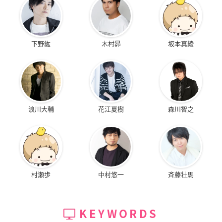
下野紘
木村昴
坂本真綾
浪川大輔
花江夏樹
森川智之
村瀬歩
中村悠一
斉藤壮馬
KEYWORDS