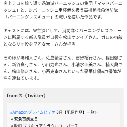
炎上テロを繰り返す過激派バーニッシュの集団「マッドバーニ
ッシュ」と、対バーニッシュ用装備を扱う高機動救命消防隊
「バーニングレスキュー」の戦いを描いた作品です。
キャストには、W主演として、消防隊＜バーニングレスキュー
＞に所属する新人隊員ガロ役を松山ケンイチさん、ガロの宿敵
となるリオ役を早乙女太一さんが担当。
そのほか堺雅人さん、佐倉綾音さん、吉野裕行さん、稲田徹さ
ん、新谷真弓さん、小山力也さん、小清水亜美さん、楠大典さ
ん、檜山修之さん、小西克幸さんといった豪華俳優&声優陣が
名を連ねています。
#Amazonプライムビデオ
8月【配信作品】一覧✨
🔹緊急事態宣言
🔹映画 プリキュアミラクルユニバース