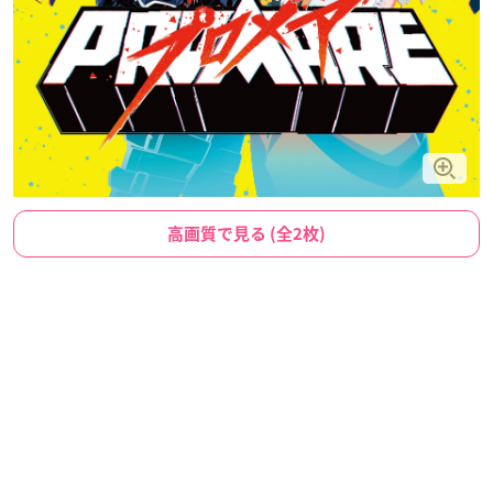
高画質で見る (全2枚)