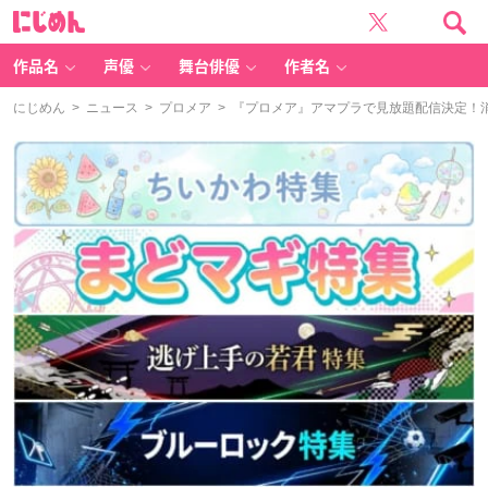
に
じ
め
ん
作品名
声優
舞台俳優
作者名
にじめん
>
ニュース
>
プロメア
> 『プロメア』アマプラで見放題配信決定！