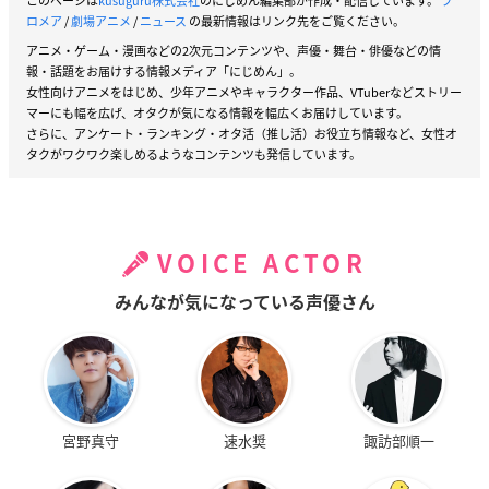
このページは
kusuguru株式会社
のにじめん編集部が作成・配信しています。
プ
ロメア
/
劇場アニメ
/
ニュース
の最新情報はリンク先をご覧ください。
アニメ・ゲーム・漫画などの2次元コンテンツや、声優・舞台・俳優などの情
報・話題をお届けする情報メディア「にじめん」。
女性向けアニメをはじめ、少年アニメやキャラクター作品、VTuberなどストリー
マーにも幅を広げ、オタクが気になる情報を幅広くお届けしています。
さらに、アンケート・ランキング・オタ活（推し活）お役立ち情報など、女性オ
タクがワクワク楽しめるようなコンテンツも発信しています。
VOICE ACTOR
みんなが気になっている声優さん
宮野真守
速水奨
諏訪部順一