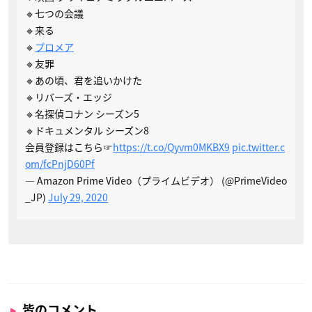
🔹七つの会議
🔹来る
🔹
プロメア
🔹友罪
🔹あの頃、君を追いかけた
🔹リバーズ・エッジ
🔹名探偵コナン シーズン5
🔹ドキュメンタル シーズン8
会員登録はこちら☞
https://t.co/Qyvm0MKBX9
pic.twitter.c
om/fcPnjD60Pf
— Amazon Prime Video（プライムビデオ） (@PrimeVideo
_JP)
July 29, 2020
皆のコメント