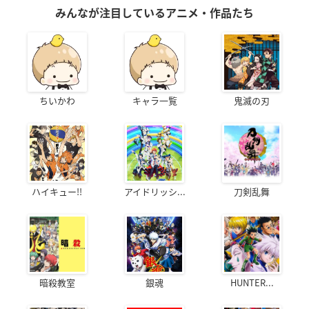
みんなが注目しているアニメ・作品たち
ちいかわ
キャラ一覧
鬼滅の刃
ハイキュー!!
アイドリッシ...
刀剣乱舞
暗殺教室
銀魂
HUNTER...