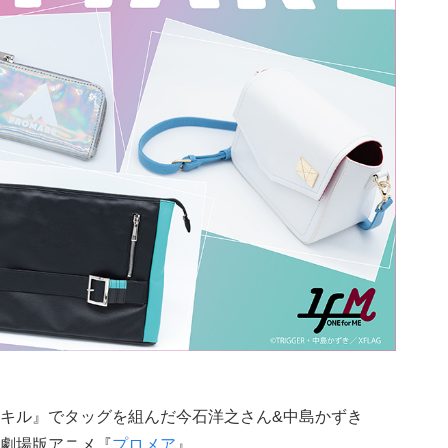
キル』でタッグを組んだ今石洋之さん&中島かずき
劇場版アニメ『
プロメア
』。