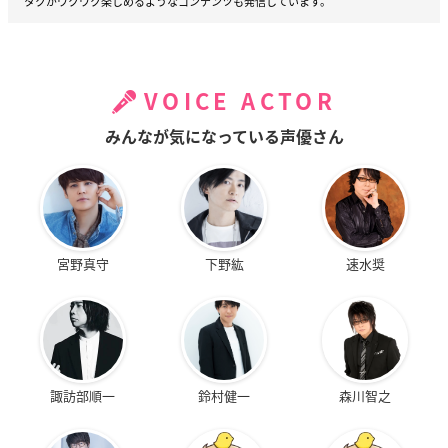
タクがワクワク楽しめるようなコンテンツも発信しています。
VOICE ACTOR
みんなが気になっている声優さん
宮野真守
下野紘
速水奨
諏訪部順一
鈴村健一
森川智之