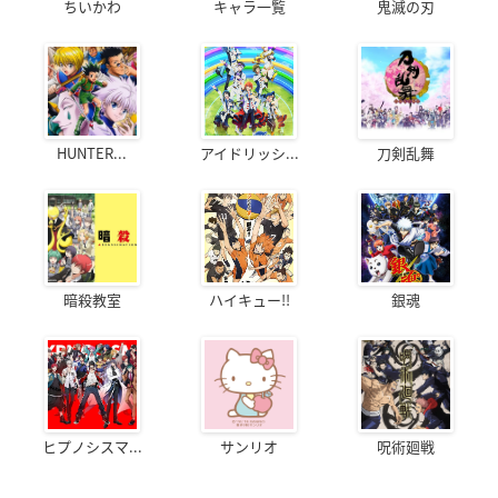
ちいかわ
キャラ一覧
鬼滅の刃
HUNTER...
アイドリッシ...
刀剣乱舞
暗殺教室
ハイキュー!!
銀魂
ヒプノシスマ...
サンリオ
呪術廻戦