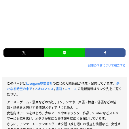
記事の内容について報告する
このページは
kusuguru株式会社
のにじめん編集部が作成・配信しています。
遙
かなる時空の中で
/
ネオロマンス
/
書籍
/
ニュース
の最新情報はリンク先をご覧く
ださい。
アニメ・ゲーム・漫画などの2次元コンテンツや、声優・舞台・俳優などの情
報・話題をお届けする情報メディア「にじめん」。
女性向けアニメをはじめ、少年アニメやキャラクター作品、VTuberなどストリー
マーにも幅を広げ、オタクが気になる情報を幅広くお届けしています。
さらに、アンケート・ランキング・オタ活（推し活）お役立ち情報など、女性オ