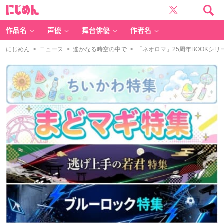
に
じ
め
ん
作品名
声優
舞台俳優
作者名
にじめん
>
ニュース
>
遙かなる時空の中で
> 「ネオロマ」25周年BOOKシ