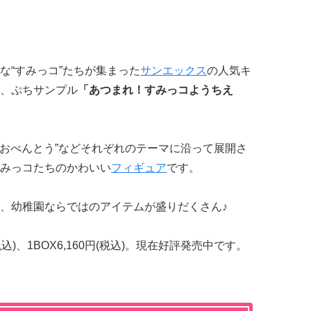
な“すみっコ”たちが集まった
サンエックス
の人気キ
、ぷちサンプル
「あつまれ！すみっコようちえ
たおべんとう”などそれぞれのテーマに沿って展開さ
みっコたちのかわいい
フィギュア
です。
、幼稚園ならではのアイテムが盛りだくさん♪
込)、1BOX6,160円(税込)。現在好評発売中です。