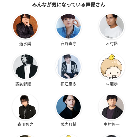
みんなが気になっている声優さん
速水奨
宮野真守
木村昴
諏訪部順一
花江夏樹
村瀬歩
森川智之
武内駿輔
中村悠一