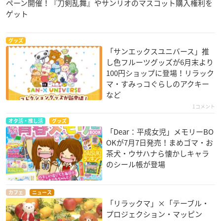
ペーン開催！『刀剣乱舞』やサンリオのマスコット購入権利を
ゲット
グッズ
「サンエックスユニバース」推
し色フルーツグッズが6月末より
100円ショップに登場！リラック
マ・すみっコぐらしのアクキー
など
1コメント
オタ活・推し活
グッズ
「Dear：平成女児」メモリーBO
OKが7月7日発売！まめゴマ・お
茶犬・ウサハナら懐かしキャラ
のシール帳が登場
カフェ
ニュース
「リラックマ」×「テーブル・
プロジェクション・マッピン