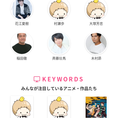
花江夏樹
村瀬歩
大塚芳忠
稲田徹
斉藤壮馬
木村昴
KEYWORDS
みんなが注目しているアニメ・作品たち