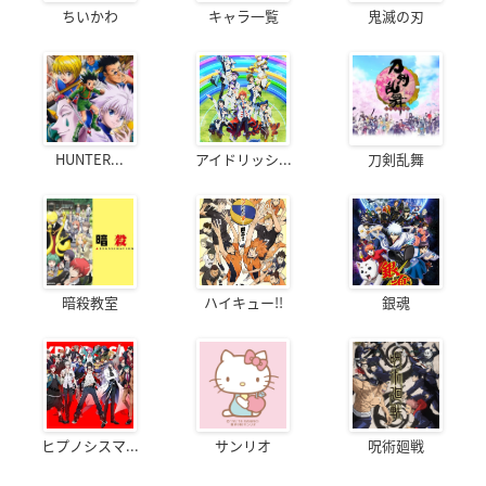
ちいかわ
キャラ一覧
鬼滅の刃
HUNTER...
アイドリッシ...
刀剣乱舞
暗殺教室
ハイキュー!!
銀魂
ヒプノシスマ...
サンリオ
呪術廻戦