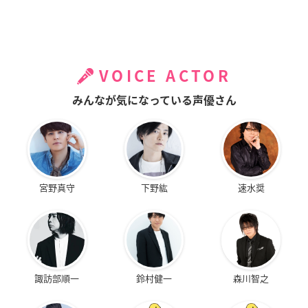
VOICE ACTOR
みんなが気になっている声優さん
宮野真守
下野紘
速水奨
諏訪部順一
鈴村健一
森川智之