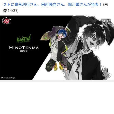
江
ストに豊永利行さん、田所陽向さん、堀江瞬さんが発表！
(画
瞬
さ
ん
像 14/37)
が
発
表！
_
14/37
1
4
番
目
の
画
像
-
ア
ニ
メ
情
報
サ
イ
ト
に
じ
め
ん