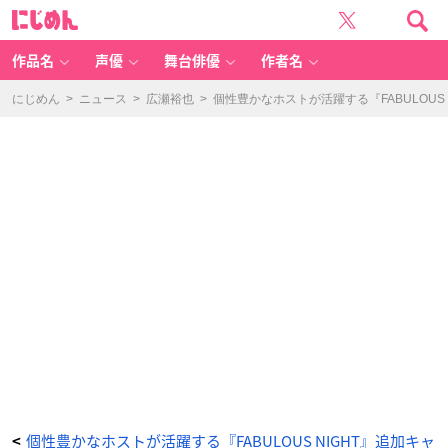
個
に
性
じ
豊
め
か
ん
な
ホ
作品名
声優
舞台俳優
作者名
ス
ト
が
活
にじめん
>
ニュース
>
広瀬裕也
>
個性豊かなホストが活躍する『FABULOU
躍
す
る
『F
A
B
U
L
O
U
S
NI
G
H
T』
追
加
キ
ャ
ス
ト
に
豊
永
利
行
さ
ん、
田
所
陽
向
さ
ん、
個性豊かなホストが活躍する『FABULOUS NIGHT』追加キャ
<
堀