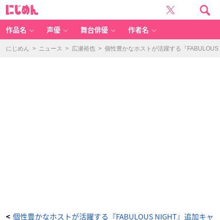
個
に
性
じ
豊
め
か
ん
な
ホ
作品名
声優
舞台俳優
作者名
ス
ト
が
活
にじめん
>
ニュース
>
広瀬裕也
>
個性豊かなホストが活躍する『FABULOU
躍
す
る
『F
A
B
U
L
O
U
S
NI
G
H
T』
追
加
キ
ャ
ス
ト
に
豊
永
利
行
さ
ん、
田
所
陽
向
さ
ん、
個性豊かなホストが活躍する『FABULOUS NIGHT』追加キャ
<
堀