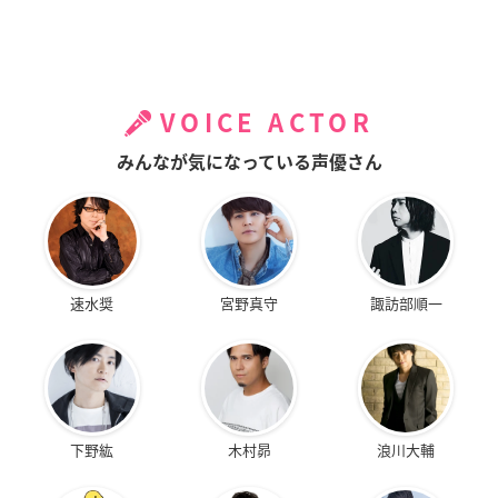
VOICE ACTOR
みんなが気になっている声優さん
速水奨
宮野真守
諏訪部順一
下野紘
木村昴
浪川大輔