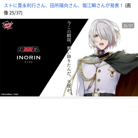
江
ストに豊永利行さん、田所陽向さん、堀江瞬さんが発表！
(画
瞬
さ
ん
像 25/37)
が
発
表！
_
25/37
2
5
番
目
の
画
像
-
ア
ニ
メ
情
報
サ
イ
ト
に
じ
め
ん