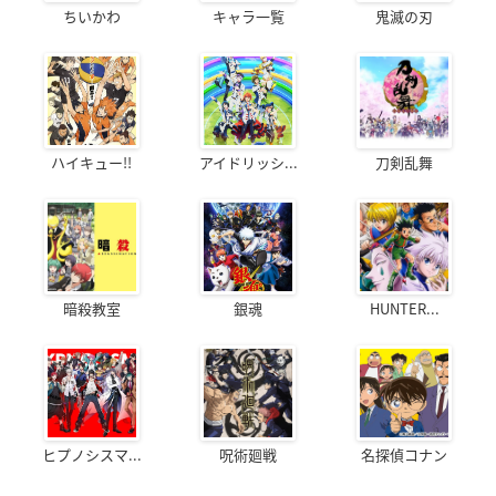
ちいかわ
キャラ一覧
鬼滅の刃
ハイキュー!!
アイドリッシ...
刀剣乱舞
暗殺教室
銀魂
HUNTER...
ヒプノシスマ...
呪術廻戦
名探偵コナン