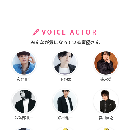
VOICE ACTOR
みんなが気になっている声優さん
宮野真守
下野紘
速水奨
諏訪部順一
鈴村健一
森川智之