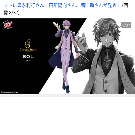
江
ストに豊永利行さん、田所陽向さん、堀江瞬さんが発表！
(画
瞬
さ
ん
像 8/37)
が
発
表！
_
8/37
8
番
目
の
画
像
-
ア
ニ
メ
情
報
サ
イ
ト
に
じ
め
ん