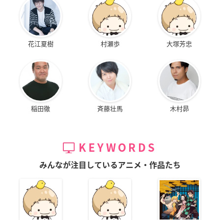
花江夏樹
村瀬歩
大塚芳忠
稲田徹
斉藤壮馬
木村昴
KEYWORDS
みんなが注目しているアニメ・作品たち