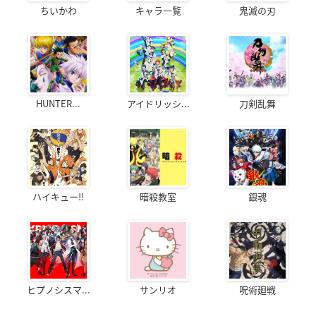
ちいかわ
キャラ一覧
鬼滅の刃
HUNTER...
アイドリッシ...
刀剣乱舞
ハイキュー!!
暗殺教室
銀魂
ヒプノシスマ...
サンリオ
呪術廻戦