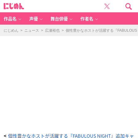
個
に
性
じ
豊
め
か
ん
な
ホ
作品名
声優
舞台俳優
作者名
ス
ト
が
活
にじめん
>
ニュース
>
広瀬裕也
>
個性豊かなホストが活躍する『FABULOU
躍
す
る
『F
A
B
U
L
O
U
S
NI
G
H
T』
追
加
キ
ャ
ス
ト
に
豊
永
利
行
さ
ん、
田
所
陽
向
さ
ん、
個性豊かなホストが活躍する『FABULOUS NIGHT』追加キャ
<
堀