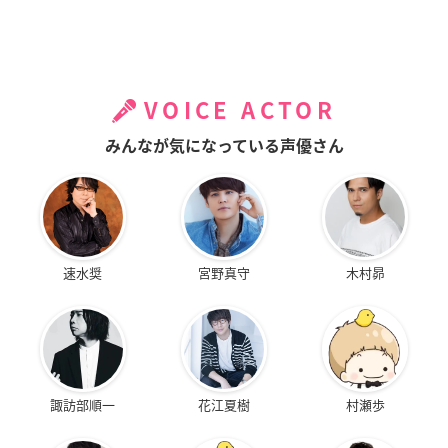
VOICE ACTOR
みんなが気になっている声優さん
速水奨
宮野真守
木村昴
諏訪部順一
花江夏樹
村瀬歩