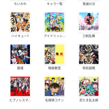
ちいかわ
キャラ一覧
鬼滅の刃
ハイキュー!!
アイドリッシ...
刀剣乱舞
銀魂
暗殺教室
呪術廻戦
ヒプノシスマ...
名探偵コナン
忍たま乱太郎