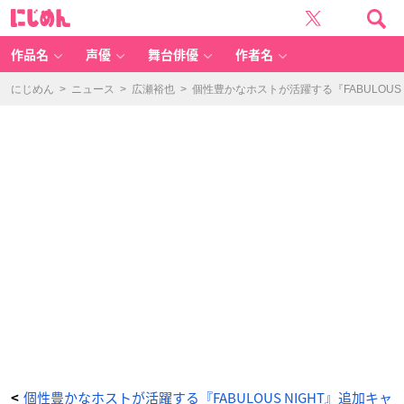
個
に
性
じ
豊
め
か
ん
な
ホ
作品名
声優
舞台俳優
作者名
ス
ト
が
活
にじめん
>
ニュース
>
広瀬裕也
>
個性豊かなホストが活躍する『FABULOU
躍
す
る
『F
A
B
U
L
O
U
S
NI
G
H
T』
追
加
キ
ャ
ス
ト
に
豊
永
利
行
さ
ん、
田
所
陽
向
さ
ん、
個性豊かなホストが活躍する『FABULOUS NIGHT』追加キャ
<
堀