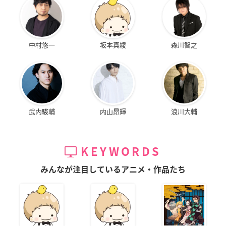
中村悠一
坂本真綾
森川智之
武内駿輔
内山昂輝
浪川大輔
KEYWORDS
みんなが注目しているアニメ・作品たち