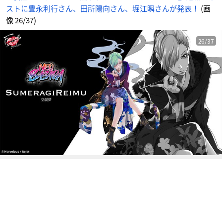
江
ストに豊永利行さん、田所陽向さん、堀江瞬さんが発表！
(画
瞬
さ
ん
像 26/37)
が
発
表！
_
26/37
2
6
番
目
の
画
像
-
ア
ニ
メ
情
報
サ
イ
ト
に
じ
め
ん