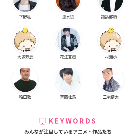
下野紘
速水奨
諏訪部順一
大塚芳忠
花江夏樹
村瀬歩
稲田徹
斉藤壮馬
三宅健太
KEYWORDS
みんなが注目しているアニメ・作品たち