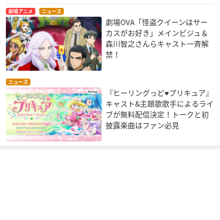
劇場アニメ
ニュース
劇場OVA「怪盗クイーンはサー
カスがお好き」メインビジュ＆
森川智之さんらキャスト一斉解
禁！
ニュース
『ヒーリングっど♥プリキュア』
キャスト&主題歌歌手によるライ
ブが無料配信決定！トークと初
披露楽曲はファン必見