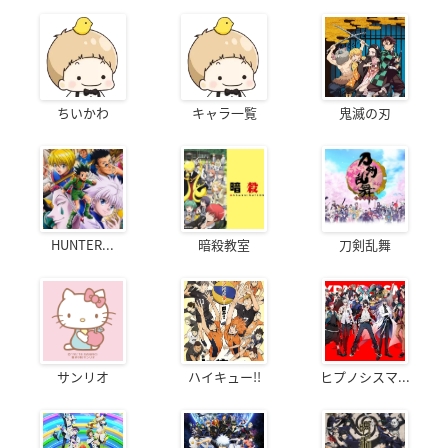
ちいかわ
キャラ一覧
鬼滅の刃
HUNTER...
暗殺教室
刀剣乱舞
サンリオ
ハイキュー!!
ヒプノシスマ...