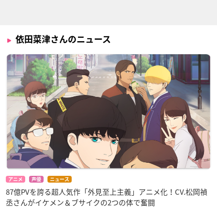
依田菜津さんのニュース
アニメ
声優
ニュース
87億PVを誇る超人気作「外見至上主義」アニメ化！CV.松岡禎
丞さんがイケメン＆ブサイクの2つの体で奮闘