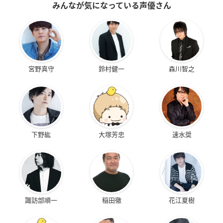
みんなが気になっている声優さん
宮野真守
鈴村健一
森川智之
下野紘
大塚芳忠
速水奨
諏訪部順一
稲田徹
花江夏樹