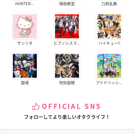
HUNTER...
暗殺教室
刀剣乱舞
サンリオ
ヒプノシスマ...
ハイキュー!!
銀魂
呪術廻戦
アイドリッシ...
OFFICIAL SNS
フォローしてより楽しいオタクライフ！