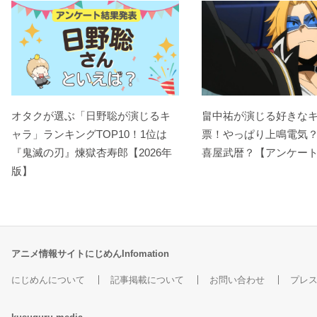
オタクが選ぶ「日野聡が演じるキ
畠中祐が演じる好きな
ャラ」ランキングTOP10！1位は
票！やっぱり上鳴電気
『鬼滅の刃』煉󠄁獄杏寿郎【2026年
喜屋武暦？【アンケー
版】
アニメ情報サイトにじめんInfomation
にじめんについて
記事掲載について
お問い合わせ
プレ