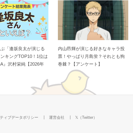
選ぶ「逢坂良太が演じる
内山昂輝が演じる好きなキャラ投
ンキングTOP10！1位は
票！やっぱり月島蛍？それとも狗
A』沢村栄純【2026年
巻棘？【アンケート】
ティブデータポリシー
運営会社
𝕏（Twitter）