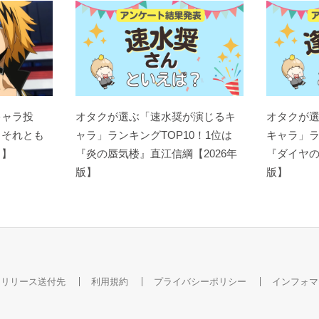
キャラ投
オタクが選ぶ「速水奨が演じるキ
オタクが
？それとも
ャラ」ランキングTOP10！1位は
キャラ」ラ
ト】
『炎の蜃気楼』直江信綱【2026年
『ダイヤの
版】
版】
スリリース送付先
利用規約
プライバシーポリシー
インフォマ