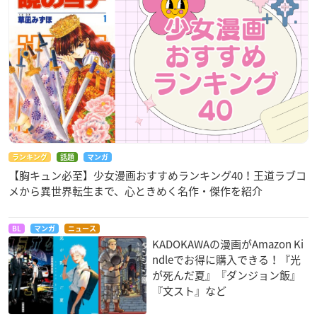
ランキング
話題
マンガ
【胸キュン必至】少女漫画おすすめランキング40！王道ラブコ
メから異世界転生まで、心ときめく名作・傑作を紹介
BL
マンガ
ニュース
KADOKAWAの漫画がAmazon Ki
ndleでお得に購入できる！『光
が死んだ夏』『ダンジョン飯』
『文スト』など