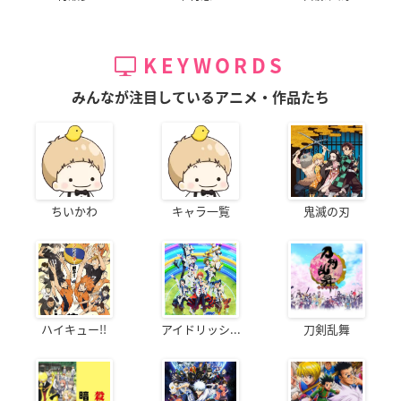
KEYWORDS
みんなが注目しているアニメ・作品たち
ちいかわ
キャラ一覧
鬼滅の刃
ハイキュー!!
アイドリッシ...
刀剣乱舞