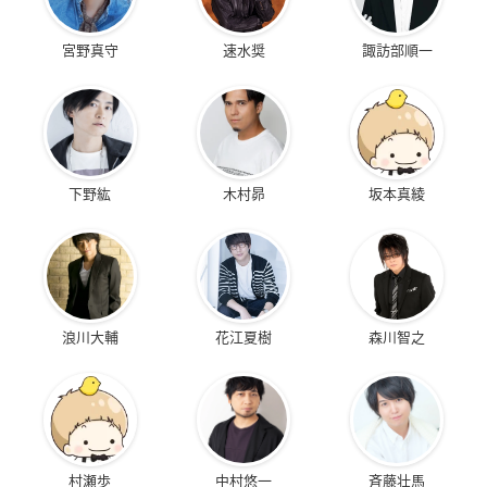
宮野真守
速水奨
諏訪部順一
下野紘
木村昴
坂本真綾
浪川大輔
花江夏樹
森川智之
村瀬歩
中村悠一
斉藤壮馬