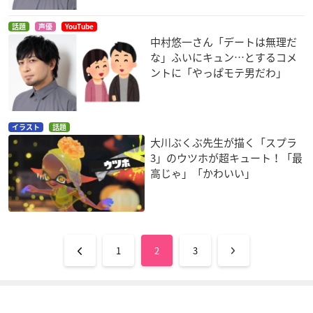
話題
声優
YouTube
中村悠一さん「デートは無理だ
な」ふいにキュン…とするコメ
ントに「やっぱモテ男だわ」
イラスト
話題
大川ぶくぶ先生が描く「スプラ
3」のウツホが超キュート！「最
高じゃ」「かわいい」
1
2
3