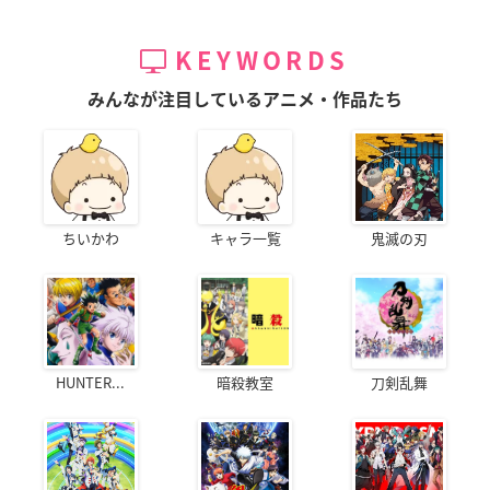
KEYWORDS
みんなが注目しているアニメ・作品たち
ちいかわ
キャラ一覧
鬼滅の刃
HUNTER...
暗殺教室
刀剣乱舞