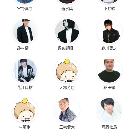
宮野真守
速水奨
下野紘
鈴村健一
諏訪部順一
森川智之
花江夏樹
大塚芳忠
稲田徹
村瀬歩
三宅健太
斉藤壮馬