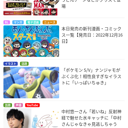
場
BL
マンガ
電子漫画
ニュース
本日発売の新刊漫画・コミック
ス一覧【発売日：2022年12月16
日】
イラスト
話題
「ポケモン S/V」ナンジャモが
ぶくぶ化！相性良すぎなイラス
トに「いっぱいちゅき」
話題
声優
YouTube
中村悠一さん「若いね」反射神
経で魅せた水キャッチに「中村
さんじゃなきゃ見逃しちゃう