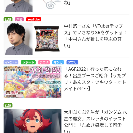
ね」
話題
声優
YouTube
中村悠一さん「VTuberチップ
ス」でいきなりSRをゲットォ！
「中村さんが推しを呼ぶの尊
い」
イベント
レポート
アニメ
マンガ
アプリ
「AGF2022」行った気になれ
る！出展ブースご紹介【うたプ
リ・あんスタ・ツキウタ・オト
メイトetc…】
話題
大川ぶくぶ先生が「ガンダム 水
星の魔女」スレッタのイラスト
公開！「たぬき感増して可愛
い」