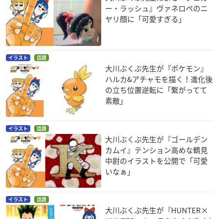
ー・ラッシュ』ヴァネロペのニ
ヤリ顔に「可愛すぎる」
イラスト
話題
大川ぶくぶ先生が『ポケモン』
ハルカ&アチャモを描く！進化後
の立ち位置逆転に「繋がってて
素敵」
イラスト
話題
大川ぶくぶ先生が『ゴールデン
カムイ』テンション高めな鶴見
中尉のイラストを公開で「可愛
いなぁ」
イラスト
話題
大川ぶくぶ先生が『HUNTER×