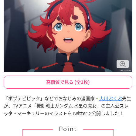
高画質で見る (全1枚)
「ポプテピピック」などでおなじみの漫画家・
大川ぶくぶ
先生
が、TVアニメ「機動戦士ガンダム 水星の魔女」の主人公
スレ
のイラストをTwitterで公開しました！
ッタ・マーキュリー
Point