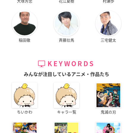
大塚芳忠
花江夏樹
村瀬歩
稲田徹
斉藤壮馬
三宅健太
KEYWORDS
みんなが注目しているアニメ・作品たち
ちいかわ
キャラ一覧
鬼滅の刃