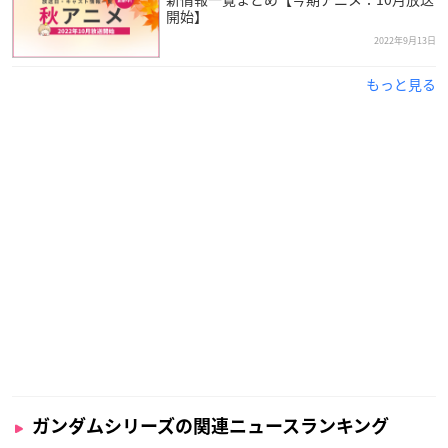
プロップデザイン：絵を描くPETER／えすてぃお
開始】
コンセプトアート：林絢雯
2022年9月13日
テクニカルディレクター：宮原洋平
美術デザイン：岡田有章／森岡賢一／金平和茂
もっと見る
玉盛順一朗／上津康義
美術監督：佐藤歩
色彩設計：菊地和子
3DCGディレクター：宮風慎一
モニターグラフィックス：関香織
撮影監督：小寺翔太
編集：重村建吾
音響監督：明田川仁
音楽：大間々昂
製作：バンダイナムコフィルムワークス／創通／MBS
【キャスト】
スレッタ・マーキュリー：市ノ瀬加那
ミオリネ・レンブラン：Lynn
ガンダムシリーズの関連ニュースランキング
グエル・ジェターク：阿座上洋平