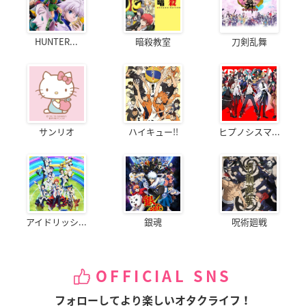
HUNTER...
暗殺教室
刀剣乱舞
サンリオ
ハイキュー!!
ヒプノシスマ...
アイドリッシ...
銀魂
呪術廻戦
OFFICIAL SNS
フォローしてより楽しいオタクライフ！