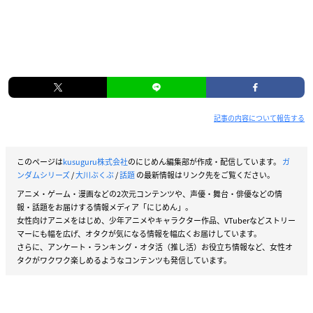
記事の内容について報告する
このページは
kusuguru株式会社
のにじめん編集部が作成・配信しています。
ガ
ンダムシリーズ
/
大川ぶくぶ
/
話題
の最新情報はリンク先をご覧ください。
アニメ・ゲーム・漫画などの2次元コンテンツや、声優・舞台・俳優などの情
報・話題をお届けする情報メディア「にじめん」。
女性向けアニメをはじめ、少年アニメやキャラクター作品、VTuberなどストリー
マーにも幅を広げ、オタクが気になる情報を幅広くお届けしています。
さらに、アンケート・ランキング・オタ活（推し活）お役立ち情報など、女性オ
タクがワクワク楽しめるようなコンテンツも発信しています。