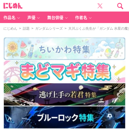
に
じ
め
ん
作品名
声優
舞台俳優
作者名
にじめん
>
話題
>
ガンダムシリーズ
> 大川ぶくぶ先生が「ガンダム 水星の