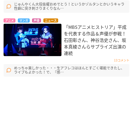
じゅんやくん大役抜擢おめでとう！というかゾルタンとかいうキャラ
性癖に突き刺さりまくりなん…
アニメ
マンガ
声優
ニュース
「MBSアニメヒストリア」平成
を代表する作品＆声優が参戦！
石田彰さん、神谷浩史さん、坂
本真綾さんらサプライズ出演の
連続
13コメント
めっちゃ楽しかった・・・生アフレコはほんとすごく堪能できたし、
ライブもよかった！で、『感…