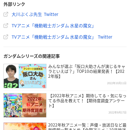
外部リンク
【放送局】
MBS/TBS系全国28局ネットにて放送開始
大川ぶくぶ先生 Twitter
TVアニメ「機動戦士ガンダム 水星の魔女」
【スタッフ】
企画・制作：サンライズ
TVアニメ「機動戦士ガンダム 水星の魔女」 Twitter
原作：矢立肇／富野由悠季
監督：小林寛
シリーズ構成・脚本：大河内一楼
ガンダムシリーズの関連記事
キャラクターデザイン原案：モグモ
みんなが選ぶ「阪口大助さんが演じるキャ
キャラクターデザイン：田頭真理恵／戸井田珠里／高谷浩利
ラといえば？」TOP10の結果発表！【202
メカニカルデザイン：JNTHED／海老川兼武／稲田航／形部一
2年版】
平／寺岡賢司／柳瀬敬之
2022年10月11日
チーフメカアニメーター：久壽米木信弥／鈴木勘太／前田清明
【2022年秋アニメ】期待してる・気になっ
副監督：安藤良
てる作品を教えて！【期待度調査アンケー
設定考証：白土晴一
ト】
SF考証：高島雄哉
2022年9月17日
メカニカルコーディネーター：関西リョウジ
設定協力：HISADAKE
2022年秋アニメ一覧：声優・放送日など最
新情報一覧まとめ【今期アニメ：10月放送