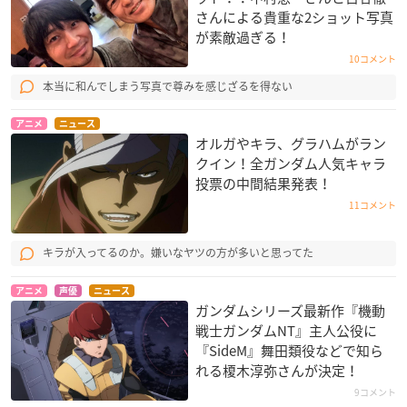
さんによる貴重な2ショット写真
が素敵過ぎる！
10コメント
本当に和んでしまう写真で尊みを感じざるを得ない
アニメ
ニュース
オルガやキラ、グラハムがラン
クイン！全ガンダム人気キャラ
投票の中間結果発表！
11コメント
キラが入ってるのか。嫌いなヤツの方が多いと思ってた
アニメ
声優
ニュース
ガンダムシリーズ最新作『機動
戦士ガンダムNT』主人公役に
『SideM』舞田類役などで知ら
れる榎木淳弥さんが決定！
9コメント