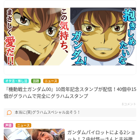
エラン・ケレス：花江夏樹
シャディク・ゼネリ：古川慎
ニカ・ナナウラ：宮本侑芽
チュアチュリー・パンランチ：富田美憂
デリング・レンブラン：内田直哉
オタ活・推し活
話題
ニュース
『機動戦士ガンダム00』10周年記念スタンプが配信！40個中15
個がグラハムで完全にグラハムスタンプ
8コメント
本当に(笑)グラハムスペシャル出そう！
声優
ニュース
ガンダムパイロットによる2ショ
ット！？中村悠一さんと古谷徹