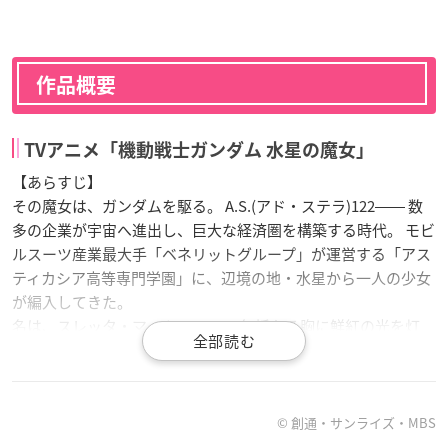
作品概要
TVアニメ「機動戦士ガンダム 水星の魔女」
【あらすじ】
その魔女は、ガンダムを駆る。 A.S.(アド・ステラ)122―― 数
多の企業が宇宙へ進出し、巨大な経済圏を構築する時代。 モビ
ルスーツ産業最大手「ベネリットグループ」が運営する「アス
ティカシア高等専門学園」に、辺境の地・水星から一人の少女
が編入してきた。
名は、スレッタ・マーキュリー。 無垢なる胸に鮮紅の光を灯
し、少女は一歩ずつ、新たな世界を歩んでいく。
【放送情報】
2022年10月2日(日)より毎週日曜17時〜
© 創通・サンライズ・MBS