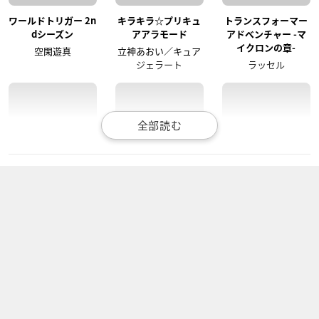
ワールドトリガー 2n
キラキラ☆プリキュ
トランスフォーマー
dシーズン
アアラモード
アドベンチャー -マ
イクロンの章-
空閑遊真
立神あおい／キュア
ジェラート
ラッセル
フューチャーカード
トランスフォーマー
ワールドトリガー
バディファイトDDD
アドベンチャー
空閑遊真
バル
ラッセル