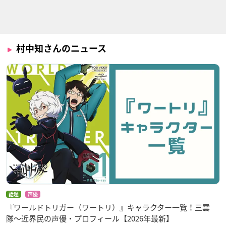
エスカ&ロジーのア
オレカバトル&ドラ
黒魔女さんが通る!!
トリエ ～黄昏の空の
ゴンコレクション
岩田大五郎
錬金術士～
俺牙ファイヤ
ミーチェ
村中知さんのニュース
宇宙戦艦ヤマト2205
特別上映版 ワールド
機動戦士ガンダムNT
新たなる旅立ち 前
トリガー 2ndシーズ
ミシェル・ルオ
章―TAKE OFF―
ン
京塚みや子
空閑遊真
話題
声優
『ワールドトリガー（ワートリ）』キャラクター一覧！三雲
隊〜近界民の声優・プロフィール【2026年最新】