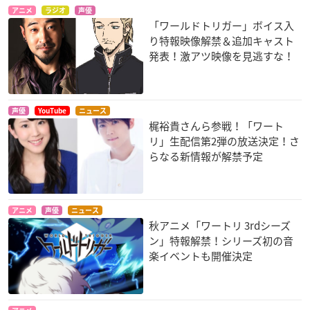
アニメ
ラジオ
声優
「ワールドトリガー」ボイス入
り特報映像解禁＆追加キャスト
発表！激アツ映像を見逃すな！
声優
YouTube
ニュース
梶裕貴さんら参戦！「ワート
リ」生配信第2弾の放送決定！さ
らなる新情報が解禁予定
アニメ
声優
ニュース
秋アニメ「ワートリ 3rdシーズ
ン」特報解禁！シリーズ初の音
楽イベントも開催決定