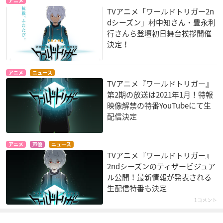
アニメ
TVアニメ「ワールドトリガー2n
dシーズン」村中知さん・豊永利
行さんら登壇初日舞台挨拶開催
決定！
アニメ
ニュース
TVアニメ『ワールドトリガー』
第2期の放送は2021年1月！特報
映像解禁の特番YouTubeにて生
配信決定
アニメ
声優
ニュース
TVアニメ『ワールドトリガー』
2ndシーズンのティザービジュア
ル公開！最新情報が発表される
生配信特番も決定
1コメント