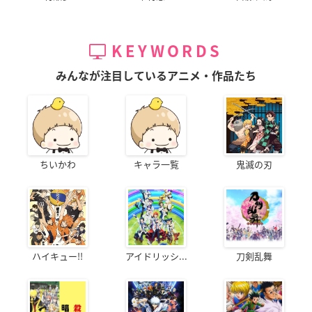
KEYWORDS
みんなが注目しているアニメ・作品たち
ちいかわ
キャラ一覧
鬼滅の刃
ハイキュー!!
アイドリッシ...
刀剣乱舞