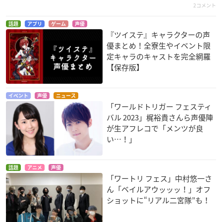
2コメント
フリクリ プログレ
映画プリキュアスー
映画キラキラ☆プリ
話題
アプリ
ゲーム
声優
パースターズ！
キュアアラモード パ
森吾郎
『ツイステ』キャラクターの声
リッと！想い出のミ
立神あおい／キュア
優まとめ！全寮生やイベント限
ルフィーユ！
ジェラート
定キャラのキャストを完全網羅
立神あおい／キュア
【保存版】
ジェラート
イベント
声優
ニュース
「ワールドトリガー フェスティ
バル 2023」梶裕貴さんら声優陣
が生アフレコで「メンツが良
い…！」
映画プリキュア ドリ
モンスターストライ
シンドバッド
ームスターズ！
ク THE MOVIE はじ
シンドバッド
話題
アニメ
声優
まりの場所へ
立神あおい／キュア
「ワートリ フェス」中村悠一さ
ジェラート
神倶土春馬
ん「ベイルアウッッッ！」オフ
ショットに“リアル二宮隊”も！