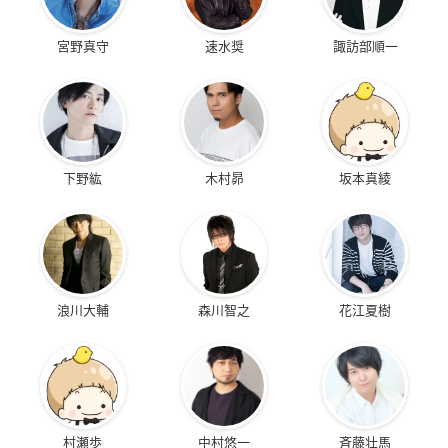
宮野真守
速水奨
諏訪部順一
下野紘
木村昴
坂本真綾
浪川大輔
森川智之
花江夏樹
村瀬歩
中村悠一
斉藤壮馬