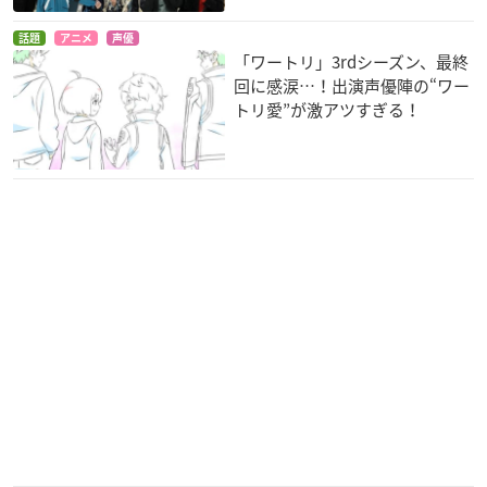
話題
アニメ
声優
「ワートリ」3rdシーズン、最終
回に感涙…！出演声優陣の“ワー
トリ愛”が激アツすぎる！
シンドバッド 魔法の
シンドバッド 空とぶ
日本沈没2020
ランプと動く島
姫と秘密の島
武藤剛
シンドバッド
シンドバッド