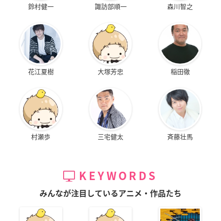
鈴村健一
諏訪部順一
森川智之
花江夏樹
大塚芳忠
稲田徹
村瀬歩
三宅健太
斉藤壮馬
KEYWORDS
みんなが注目しているアニメ・作品たち