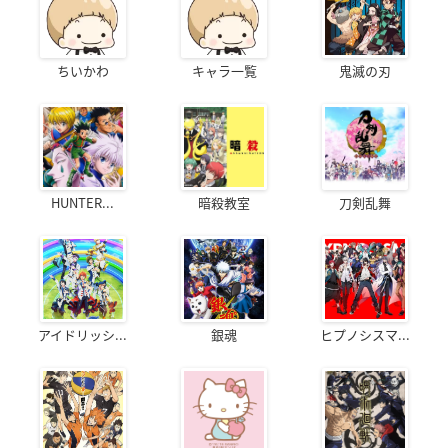
ちいかわ
キャラ一覧
鬼滅の刃
HUNTER...
暗殺教室
刀剣乱舞
アイドリッシ...
銀魂
ヒプノシスマ...