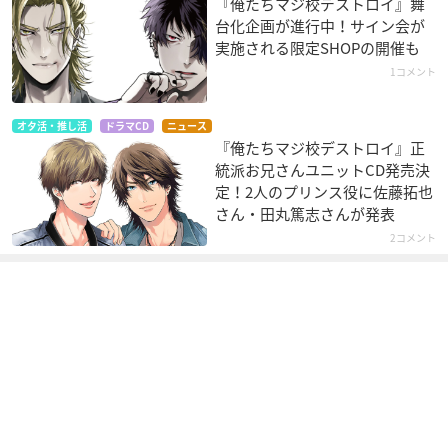
『俺たちマジ校デストロイ』舞
台化企画が進行中！サイン会が
実施される限定SHOPの開催も
1コメント
オタ活・推し活
ドラマCD
ニュース
『俺たちマジ校デストロイ』正
統派お兄さんユニットCD発売決
定！2人のプリンス役に佐藤拓也
さん・田丸篤志さんが発表
2コメント