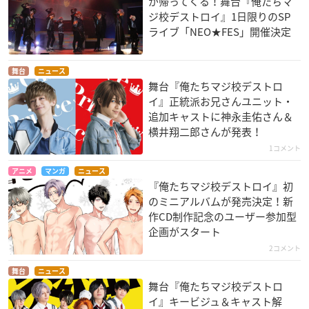
が帰ってくる！舞台『俺たちマ
ジ校デストロイ』1日限りのSP
ライブ「NEO★FES」開催決定
舞台
ニュース
舞台『俺たちマジ校デストロ
イ』正統派お兄さんユニット・
追加キャストに神永圭佑さん＆
横井翔二郎さんが発表！
1コメント
アニメ
マンガ
ニュース
『俺たちマジ校デストロイ』初
のミニアルバムが発売決定！新
作CD制作記念のユーザー参加型
企画がスタート
2コメント
舞台
ニュース
舞台『俺たちマジ校デストロ
イ』キービジュ＆キャスト解