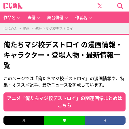
に
じ
め
ん
作品名
声優
舞台俳優
作者名
にじめん
>
漫画
> 俺たちマジ校デストロイ
俺たちマジ校デストロイ の漫画情報・
キャラクター・登場人物・最新情報一
覧
このページでは『俺たちマジ校デストロイ』の漫画情報や、特
集・オススメ記事、最新ニュースを掲載しています。
アニメ「俺たちマジ校デストロイ」の関連画像まとめは
こちら