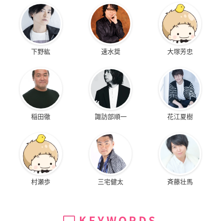
下野紘
速水奨
大塚芳忠
稲田徹
諏訪部順一
花江夏樹
村瀬歩
三宅健太
斉藤壮馬