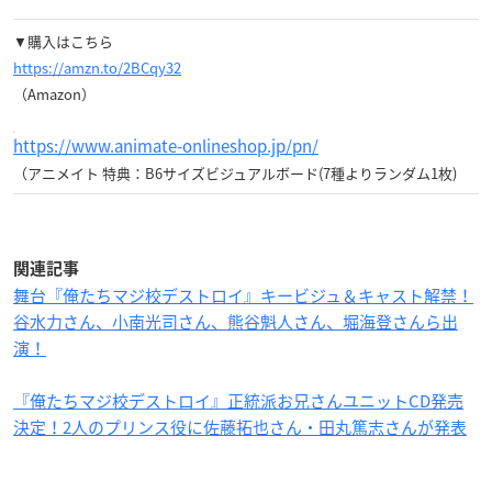
▼購入はこちら
https://amzn.to/2BCqy32
（Amazon）
https://www.animate-onlineshop.jp/pn/
（アニメイト 特典：B6サイズビジュアルボード(7種よりランダム1枚)
関連記事
舞台『俺たちマジ校デストロイ』キービジュ＆キャスト解禁！
谷水力さん、小南光司さん、熊谷魁人さん、堀海登さんら出
演！
『俺たちマジ校デストロイ』正統派お兄さんユニットCD発売
決定！2人のプリンス役に佐藤拓也さん・田丸篤志さんが発表