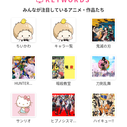
KEYWORDS
みんなが注目しているアニメ・作品たち
ちいかわ
キャラ一覧
鬼滅の刃
HUNTER...
暗殺教室
刀剣乱舞
サンリオ
ヒプノシスマ...
ハイキュー!!