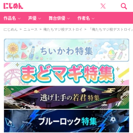
に
じ
め
ん
作品名
声優
舞台俳優
作者名
にじめん
>
ニュース
>
俺たちマジ校デストロイ
> 『俺たちマジ校デスト