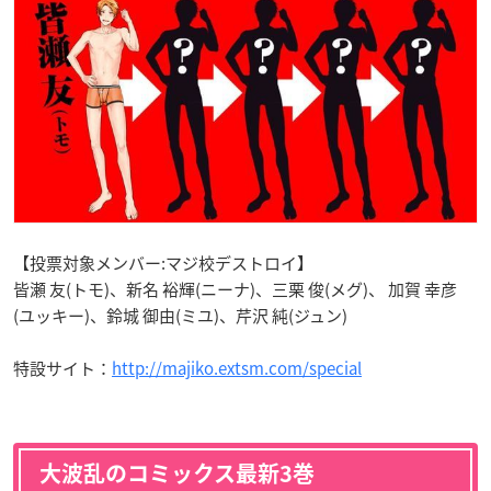
【投票対象メンバー:マジ校デストロイ】
皆瀬 友(トモ)、新名 裕輝(ニーナ)、三栗 俊(メグ)、 加賀 幸彦
(ユッキー)、鈴城 御由(ミユ)、芹沢 純(ジュン)
特設サイト：
http://majiko.extsm.com/special
大波乱のコミックス最新3巻