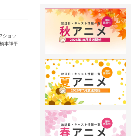
」オフショッ
橋本祥平