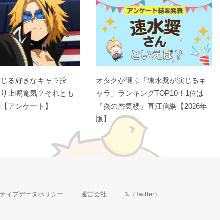
演じる好きなキャラ投
オタクが選ぶ「速水奨が演じるキ
ぱり上鳴電気？それとも
ャラ」ランキングTOP10！1位は
？【アンケート】
『炎の蜃気楼』直江信綱【2026年
版】
ティブデータポリシー
運営会社
𝕏（Twitter）