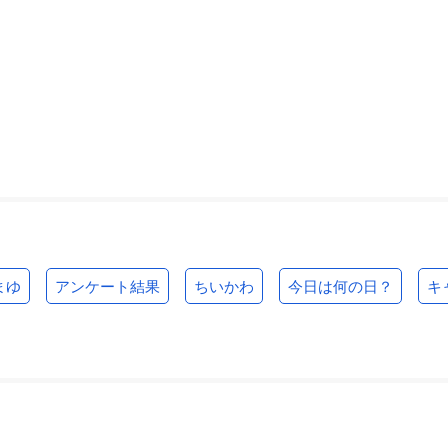
まゆ
アンケート結果
ちいかわ
今日は何の日？
キ