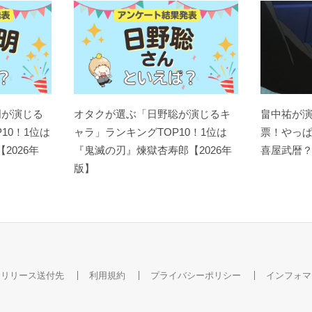
明が演じる
オタクが選ぶ「日野聡が演じるキ
畠中祐が
10！1位は
ャラ」ランキングTOP10！1位は
票！やっ
【2026年
『鬼滅の刃』煉󠄁獄杏寿郎【2026年
喜屋武暦
版】
スリリース送付先
利用規約
プライバシーポリシー
インフォマ