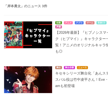
「岸本勇太」のニュース 3件
話題
アニメ
アプリ
ゲーム
音楽CD
声優
【2026年最新】『ヒプノシスマ
ク（ヒプマイ）』キャラクター
覧！アニメのオリジナルキャラ
も◎
舞台
舞台俳優
ニュース
キセキシリーズ舞台化「あんス
スバル役は竹中凌平さん！Eve・
amも初登場