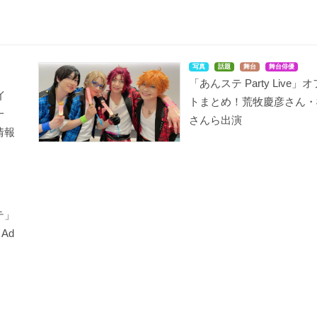
写真
話題
舞台
舞台俳優
「あんステ Party Live
イ
トまとめ！荒牧慶彦さん・
一
さんら出演
情報
テ」
Ad