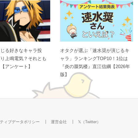
演じる好きなキャラ投
オタクが選ぶ「速水奨が演じるキ
ぱり上鳴電気？それとも
ャラ」ランキングTOP10！1位は
？【アンケート】
『炎の蜃気楼』直江信綱【2026年
版】
ティブデータポリシー
運営会社
𝕏（Twitter）