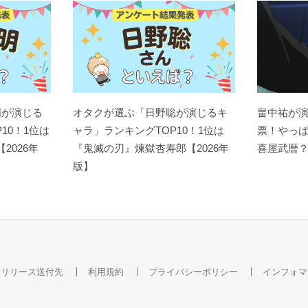
明が演じる
オタクが選ぶ「日野聡が演じるキ
畠中祐が
10！1位は
ャラ」ランキングTOP10！1位は
票！やっ
【2026年
『鬼滅の刃』煉󠄁獄杏寿郎【2026年
喜屋武暦
版】
スリリース送付先
利用規約
プライバシーポリシー
インフォマ