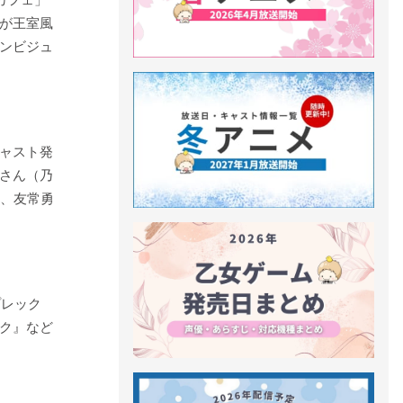
が王室風
ンビジュ
ャスト発
さん（乃
ん、友常勇
プレック
ク』など