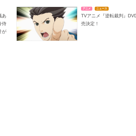
アニメ
ニュース
議あ
TVアニメ『逆転裁判』DV
怜侍
売決定！
計が