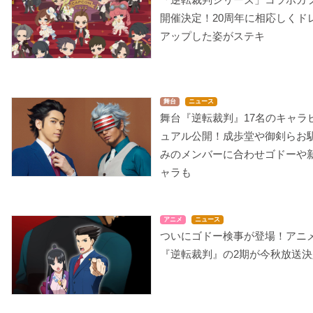
開催決定！20周年に相応しくド
アップした姿がステキ
舞台
ニュース
舞台『逆転裁判』17名のキャラ
ュアル公開！成歩堂や御剣らお
みのメンバーに合わせゴドーや
ャラも
アニメ
ニュース
ついにゴドー検事が登場！アニ
『逆転裁判』の2期が今秋放送決