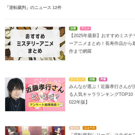
「逆転裁判」のニュース 12件
話題
アニメ
【2025年最新】おすすめミステ
ーアニメまとめ！長寿作品から
作まで網羅
ランキング
話題
声優
みんなが選ぶ！近藤孝行さんが
る人気キャラランキングTOP10
022年版】
カフェ
ニュース
「逆転裁判シリーズ」コラボカ