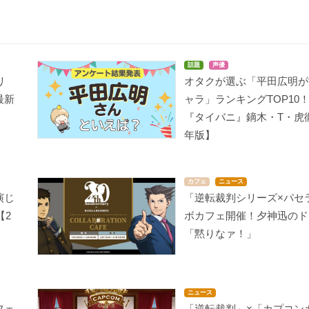
話題
声優
リ
オタクが選ぶ「平田広明が
最新
ャラ」ランキングTOP10
『タイバニ』鏑木・T・虎徹
年版】
カフェ
ニュース
演じ
「逆転裁判シリーズ×パセ
【2
ボカフェ開催！夕神迅のド
「黙りなァ！」
ニュース
フェ
「逆転裁判」×「カプコン