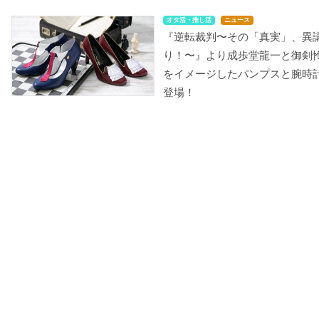
オタ活・推し活
ニュース
『逆転裁判〜その「真実」、異
り！〜』より成歩堂龍一と御剣
をイメージしたパンプスと腕時
登場！