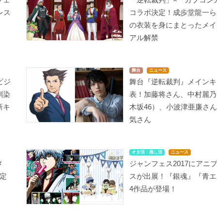
レス
コラボ決定！成歩堂龍一ら
の衣装を身にまとったメイ
アル解禁
舞台
ニュース
ビジ
舞台『逆転裁判』メインキ
馴染
表！加藤将さん、中村麗乃
新キ
木坂46）、小波津亜廉さ
気さん
オタ活・推し活
ニュース
メ
ジャンフェス2017にアニ
定
スが出展！『銀魂』『青エ
4作品が登場！