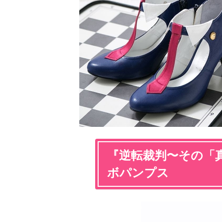
『逆転裁判〜その「
ボパンプス