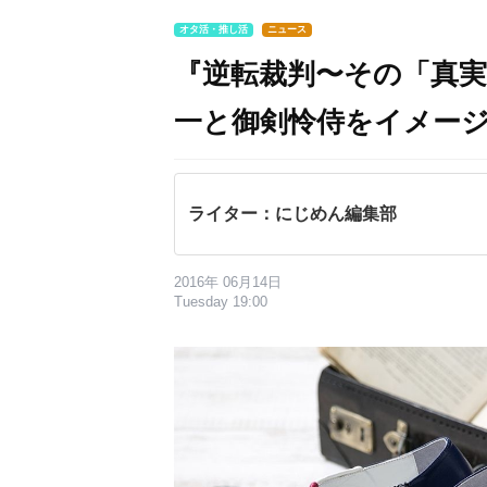
オタ活・推し活
ニュース
『逆転裁判〜その「真
一と御剣怜侍をイメージ
ライター：にじめん編集部
2016年 06月14日
Tuesday 19:00