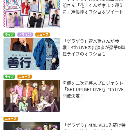
朗さん「花江くんが家まで迎え
に」声優陣オフショ＆ツイート
ライブ
ドラマCD
ニュース
「ゲラゲラ」速水奨さんが参
戦！4th LIVEの出演者が豪華&単
独ライブのオフショも
ライブ
ニュース
声優ｘ二次元芸人プロジェクト
「GET UP! GET LIVE!」4th LIVE
開催決定！
ニュース
「ゲラゲラ」4thLIVEに先駆け特