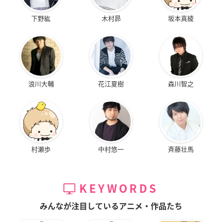
下野紘
木村昴
坂本真綾
浪川大輔
花江夏樹
森川智之
村瀬歩
中村悠一
斉藤壮馬
KEYWORDS
みんなが注目しているアニメ・作品たち