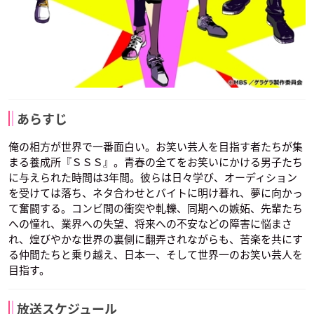
あらすじ
俺の相方が世界で一番面白い。お笑い芸人を目指す者たちが集
まる養成所『ＳＳＳ』。青春の全てをお笑いにかける男子たち
に与えられた時間は3年間。彼らは日々学び、オーディション
を受けては落ち、ネタ合わせとバイトに明け暮れ、夢に向かっ
て奮闘する。コンビ間の衝突や軋轢、同期への嫉妬、先輩たち
への憧れ、業界への失望、将来への不安などの障害に悩まさ
れ、煌びやかな世界の裏側に翻弄されながらも、苦楽を共にす
る仲間たちと乗り越え、日本一、そして世界一のお笑い芸人を
目指す。
放送スケジュール