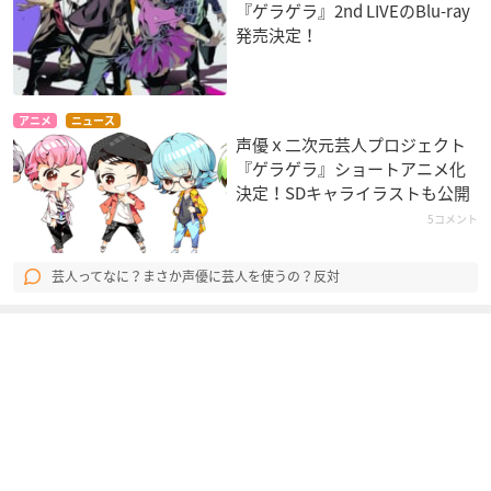
『ゲラゲラ』2nd LIVEのBlu-ray
発売決定！
アニメ
ニュース
声優ｘ二次元芸人プロジェクト
『ゲラゲラ』ショートアニメ化
決定！SDキャライラストも公開
5コメント
芸人ってなに？まさか声優に芸人を使うの？反対