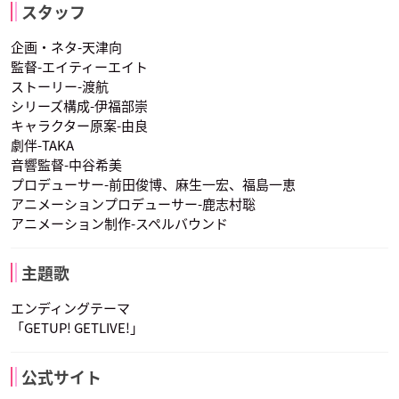
スタッフ
声優：石川界人
声優：阿座上洋平
声優：熊谷健太郎
企画・ネタ-天津向
監督-エイティーエイト
ストーリー-渡航
シリーズ構成-伊福部崇
キャラクター原案-由良
劇伴-TAKA
音響監督-中谷希美
唐木田七緒
プロデューサー-前田俊博、麻生一宏、福島一恵
声優：小西克幸
アニメーションプロデューサー-鹿志村聡
アニメーション制作-スペルバウンド
主題歌
エンディングテーマ
「GETUP! GETLIVE!」
公式サイト