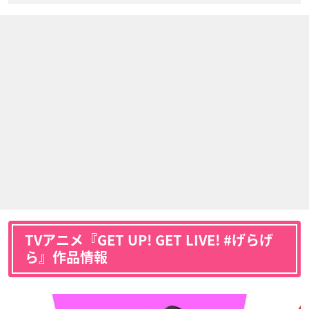
TVアニメ『GET UP! GET LIVE! #げらげ
ら』作品情報