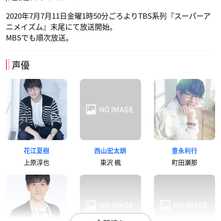
2020年7月7月11日金曜1時50分ごろよりTBS系列『スーパーア
ニメイズム』末尾にて放送開始。
MBSでも順次放送。
声優
花江夏樹
西山宏太朗
豊永利行
上原淳也
東沢 楓
町田瀬那