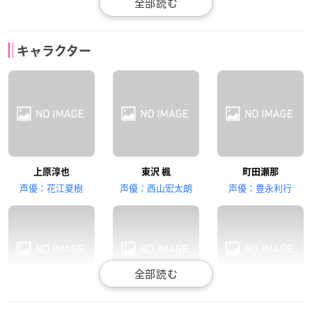
石川界人
阿座上洋平
熊谷健太郎
キャラクター
大野虎之助
喜多見 蓮
狛江一馬
小西克幸
上原淳也
東沢 楓
町田瀬那
唐木田七緒
声優：花江夏樹
声優：西山宏太朗
声優：豊永利行
大野虎之助
喜多見 蓮
狛江一馬