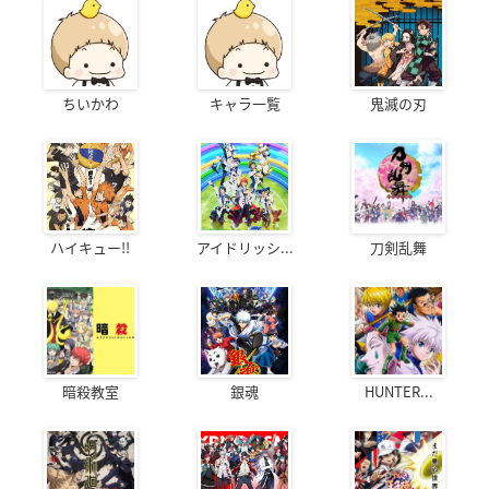
ちいかわ
キャラ一覧
鬼滅の刃
ハイキュー!!
アイドリッシ...
刀剣乱舞
暗殺教室
銀魂
HUNTER...