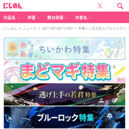
に
じ
め
ん
作品名
声優
舞台俳優
作者名
にじめん
>
ニュース
>
GET UP! GET LIVE!
> 声優ｘ二次元芸人プロジェクト