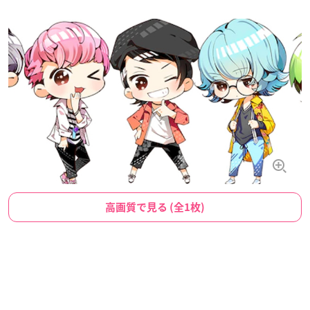
高画質で見る (全1枚)