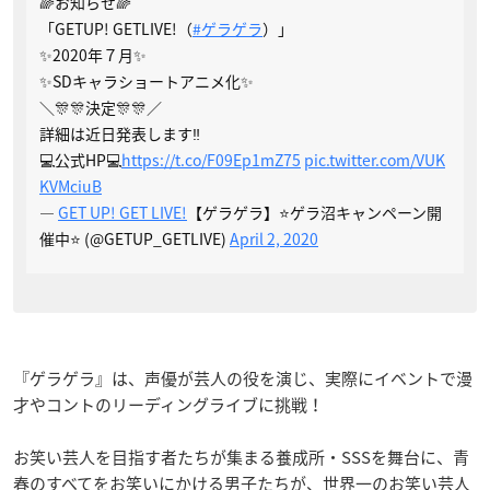
🌈お知らせ🌈
「GETUP! GETLIVE!（
#ゲラゲラ
）」
✨2020年７月✨
✨SDキャラショートアニメ化✨
＼🎊🎊決定🎊🎊／
詳細は近日発表します‼️
💻公式HP💻
https://t.co/F09Ep1mZ75
pic.twitter.com/VUK
KVMciuB
—
GET UP! GET LIVE!
【ゲラゲラ】⭐ゲラ沼キャンペーン開
催中⭐ (@GETUP_GETLIVE)
April 2, 2020
『ゲラゲラ』は、声優が芸人の役を演じ、実際にイベントで漫
才やコントのリーディングライブに挑戦！
お笑い芸人を目指す者たちが集まる養成所・SSSを舞台に、青
春のすべてをお笑いにかける男子たちが、世界一のお笑い芸人