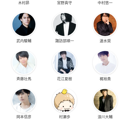
木村昴
宮野真守
中村悠一
武内駿輔
諏訪部順一
速水奨
斉藤壮馬
花江夏樹
梶裕貴
岡本信彦
村瀬歩
浪川大輔