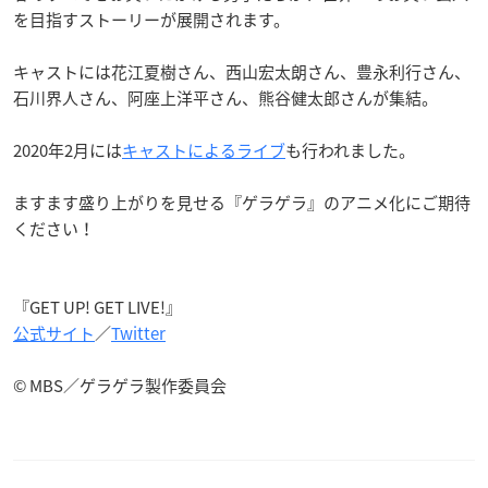
を目指すストーリーが展開されます。
キャストには花江夏樹さん、西山宏太朗さん、豊永利行さん、
石川界人さん、阿座上洋平さん、熊谷健太郎さんが集結。
2020年2月には
キャストによるライブ
も行われました。
ますます盛り上がりを見せる『ゲラゲラ』のアニメ化にご期待
ください！
『GET UP! GET LIVE!』
公式サイト
／
Twitter
© MBS／ゲラゲラ製作委員会