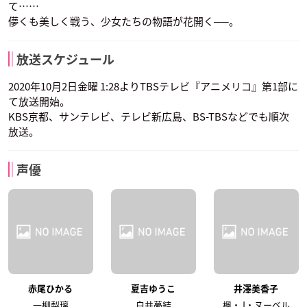
て……
儚くも美しく戦う、少女たちの物語が花開く──。
放送スケジュール
2020年10月2日金曜 1:28よりTBSテレビ『アニメリコ』第1部に
て放送開始。
KBS京都、サンテレビ、テレビ新広島、BS-TBSなどでも順次
放送。
声優
赤尾ひかる
夏吉ゆうこ
井澤美香子
一柳梨璃
白井夢結
楓・J・ヌーベル