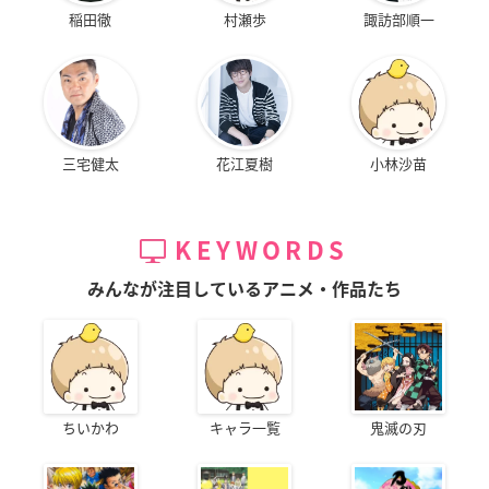
稲田徹
村瀬歩
諏訪部順一
三宅健太
花江夏樹
小林沙苗
KEYWORDS
みんなが注目しているアニメ・作品たち
ちいかわ
キャラ一覧
鬼滅の刃