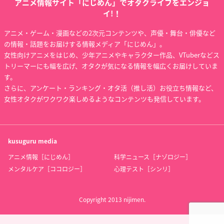
アニメ情報サイト「にじめん」でオタクライフをエンジョ
イ!！
アニメ・ゲーム・漫画などの2次元コンテンツや、声優・舞台・俳優など
の情報・話題をお届けする情報メディア「にじめん」。
女性向けアニメをはじめ、少年アニメやキャラクター作品、VTuberなどス
トリーマーにも幅を広げ、オタクが気になる情報を幅広くお届けしていま
す。
さらに、アンケート・ランキング・オタ活（推し活）お役立ち情報など、
女性オタクがワクワク楽しめるようなコンテンツも発信しています。
kusuguru
media
アニメ情報［にじめん］
科学ニュース［ナゾロジー］
メンタルケア［ココロジー］
心理テスト［シンリ］
Copyright 2013 nijimen.