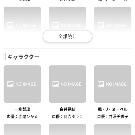
西本りみ
紡木吏佐
岩田陽葵
キャラクター
二川二水
安藤鶴紗
吉村・Thi・梅
星守紗凪
遠野ひかる
高橋花林
一柳梨璃
白井夢結
楓・J・ヌーベル
郭神琳
王雨嘉
ミリアム・ヒルデガ
声優：赤尾ひかる
声優：夏吉ゆうこ
声優：井澤美香子
ルド・V・グロピウス