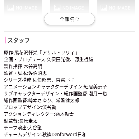
二川二水
安藤鶴紗
吉村・Thi・梅
水瀬いのり
関根明良
洲崎綾
スタッフ
声優：西本りみ
声優：紡木吏佐
声優：岩田陽葵
真島百由
遠藤亜羅椰
田中壱
原作:尾花沢軒栄『アサルトリリィ』
企画・プロデュース:久保田光俊、源生哲雄
製作指揮:木谷高明
監督・脚本:佐伯昭志
シリーズ構成:佐伯昭志、東冨耶子
アニメーションキャラクターデザイン:細居美恵子
サブキャラクターデザイン・総作画監督:潮月一也
郭神琳
王雨嘉
ミリアム・ヒルデガ
総作画監督:崎本さゆり、常盤健太郎
津田美波
原田彩楓
立花理香
ルド・V・グロピウ
声優：星守紗凪
声優：遠野ひかる
天野天葉
江川樟美
番匠谷依奈
ス
プロップデザイン:渋谷勤
声優：高橋花林
アクションディレクター:鈴木勘太
副監督:長原圭太
チーフ演出:大谷肇
チャームデザイン:秋篠Denforword日和