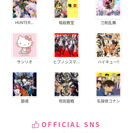
HUNTER...
暗殺教室
刀剣乱舞
サンリオ
ヒプノシスマ...
ハイキュー!!
銀魂
呪術廻戦
名探偵コナン
OFFICIAL SNS