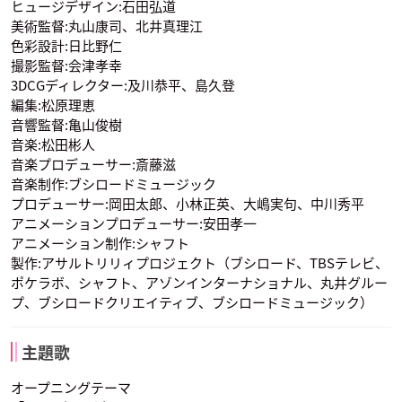
ヒュージデザイン:石田弘道
美術監督:丸山康司、北井真理江
色彩設計:日比野仁
長妻樹里
高橋李依
七瀬彩夏
撮影監督:会津孝幸
出江史房
六角汐里
伊東閑
真島百由
遠藤亜羅椰
田中壱
3DCGディレクター:及川恭平、島久登
声優：水瀬いのり
声優：関根明良
声優：洲崎綾
編集:松原理恵
音響監督:亀山俊樹
音楽:松田彬人
音楽プロデューサー:斎藤滋
音楽制作:ブシロードミュージック
プロデューサー:岡田太郎、小林正英、大嶋実句、中川秀平
アニメーションプロデューサー:安田孝一
アニメーション制作:シャフト
天野天葉
江川樟美
番匠谷依奈
製作:アサルトリリィプロジェクト（ブシロード、TBSテレビ、
声優：津田美波
声優：原田彩楓
声優：立花理香
ポケラボ、シャフト、アゾンインターナショナル、丸井グルー
プ、ブシロードクリエイティブ、ブシロードミュージック）
主題歌
オープニングテーマ