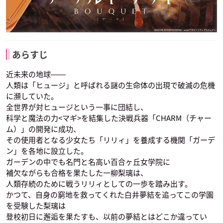
あらすじ
近未来の地球――
人類は「ヒュージ」と呼ばれる謎の生命体の出現で破滅の危機
に瀕していた。
全世界が対ヒュージという一事に団結し、
科学と魔法の力<マギ>を結集した決戦兵器「CHARM（チャー
ム）」の開発に成功、
その使用者となる少女たち「リリィ」を養成する機関「ガーデ
ン」を各地に設立した。
ガーデンの中でも名門と名高い百合ヶ丘女学院に
補欠ながらも合格を果たした一柳梨璃は、
人類存続のために戦うリリィとしての一歩を踏み出す。
かつて、自身の窮地を救ってくれた白井夢結を追ってこの学園
を受験した梨璃は
登校初日に邂逅を果たすも、以前の夢結とはどこか違ってい