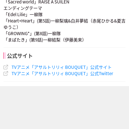
「Sacred world」RAISE A SUILEN
エンディングテーマ
出江史房
六角汐里
伊東閑
「Edel Lilie」一柳隊
声優：長妻樹里
声優：高橋李依
声優：七瀬彩夏
「Heart+Heart」(第5話)一柳梨璃&白井夢結（赤尾ひかる&夏吉
ゆうこ）
「GROWING*」(第8話)一柳隊
「まばたき」(第9話)一柳結梨（伊藤美来）
公式サイト
TVアニメ「アサルトリリィ BOUQUET」公式サイト
TVアニメ「アサルトリリィ BOUQUET」公式Twitter