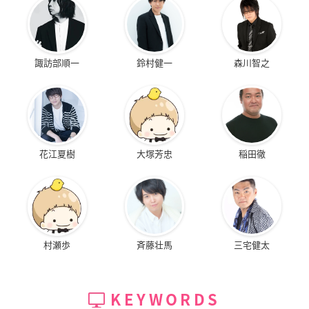
諏訪部順一
鈴村健一
森川智之
花江夏樹
大塚芳忠
稲田徹
村瀬歩
斉藤壮馬
三宅健太
KEYWORDS