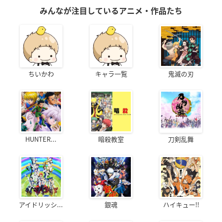
みんなが注目しているアニメ・作品たち
ちいかわ
キャラ一覧
鬼滅の刃
HUNTER...
暗殺教室
刀剣乱舞
アイドリッシ...
銀魂
ハイキュー!!