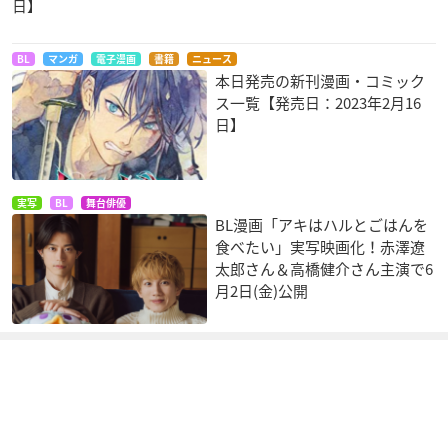
日】
BL
マンガ
電子漫画
書籍
ニュース
本日発売の新刊漫画・コミック
ス一覧【発売日：2023年2月16
日】
実写
BL
舞台俳優
BL漫画「アキはハルとごはんを
食べたい」実写映画化！赤澤遼
太郎さん＆高橋健介さん主演で6
月2日(金)公開