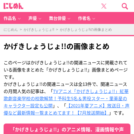
か
に
げ
じ
き
め
し
ん
ょ
う
作品名
声優
舞台俳優
作者名
じ
ょ!!
の
画
にじめん
>
かげきしょうじょ!!
> かげきしょうじょ!!の画像まとめ
像
ま
と
め
-
かげきしょうじょ!!の画像まとめ
ア
ニ
メ
情
報
サ
このページはかげきしょうじょ!!の関連ニュースに掲載されて
イ
ト
いる画像をまとめた「かげきしょうじょ!!」画像まとめページ
に
じ
です。
め
ん
かげきしょうじょ!!の関連ニュースは全13件で、関連ニュース
の月間人気の記事は、「
TVアニメ「かげきしょうじょ!!」紅華
歌劇音楽学校の校歌解禁！予科生5名＆男役スター・里美星の
キャラクター設定も公開
」、「
【2021年夏アニメ】放送日・声
優など最新情報一覧まとめてます！【7月放送開始】
」です。
「かげきしょうじょ!!」のアニメ情報、漫画情報や声