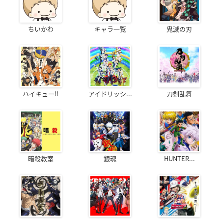
ちいかわ
キャラ一覧
鬼滅の刃
ハイキュー!!
アイドリッシ...
刀剣乱舞
暗殺教室
銀魂
HUNTER...