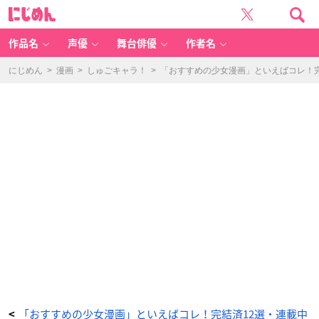
「ち
に
は
じ
や
め
ふ
ん
る」
-
作品名
声優
舞台俳優
作者名
ア
ニ
メ
情
にじめん
>
漫画
>
しゅごキャラ！
>
「おすすめの少女漫画」といえばコレ！完
報
サ
イ
ト
に
じ
め
ん
「おすすめの少女漫画」といえばコレ！完結済12選・連載中
<