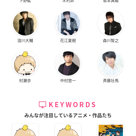
下野紘
木村昴
坂本真綾
浪川大輔
花江夏樹
森川智之
村瀬歩
中村悠一
斉藤壮馬
KEYWORDS
みんなが注目しているアニメ・作品たち