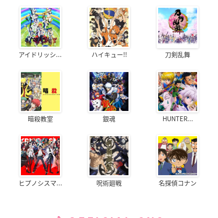
アイドリッシ...
ハイキュー!!
刀剣乱舞
暗殺教室
銀魂
HUNTER...
ヒプノシスマ...
呪術廻戦
名探偵コナン