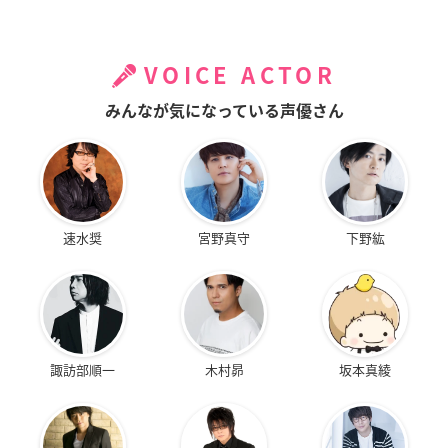
VOICE ACTOR
みんなが気になっている声優さん
速水奨
宮野真守
下野紘
諏訪部順一
木村昴
坂本真綾