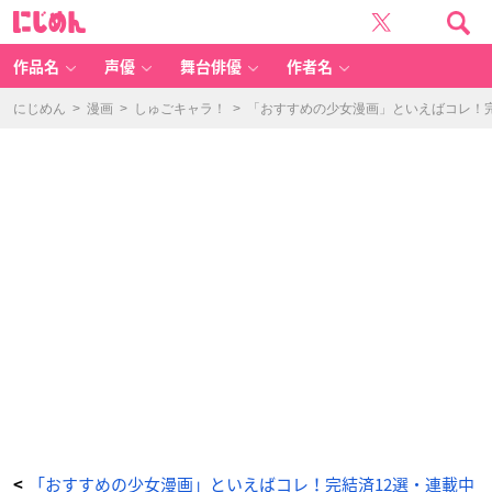
「月
に
の
じ
お
め
気
ん
に
召
作品名
声優
舞台俳優
作者名
す
ま
ま」
-
にじめん
>
漫画
>
しゅごキャラ！
>
「おすすめの少女漫画」といえばコレ！完
ア
ニ
メ
情
報
サ
イ
ト
に
じ
め
ん
「おすすめの少女漫画」といえばコレ！完結済12選・連載中
<