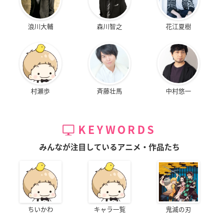
浪川大輔
森川智之
花江夏樹
村瀬歩
斉藤壮馬
中村悠一
KEYWORDS
みんなが注目しているアニメ・作品たち
ちいかわ
キャラ一覧
鬼滅の刃