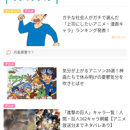
ランキング
アニメ
ガチな社会人がガチで選んだ
「上司にしたいアニメ・漫画キ
ャラ」ランキング発表！
36コメント
月島軍曹で！
アニメ
気分が上がるアニソン26選！神
曲たちで休み明けの憂鬱気分を
吹きとばせ
アニメ
「進撃の巨人」キャラ一覧｜人
間・巨人162キャラ網羅【アニメ
放送分までネタバレあり】