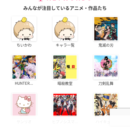
みんなが注目しているアニメ・作品たち
ちいかわ
キャラ一覧
鬼滅の刃
HUNTER...
暗殺教室
刀剣乱舞
サンリオ
ヒプノシスマ...
ハイキュー!!