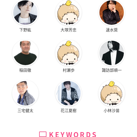
下野紘
大塚芳忠
速水奨
稲田徹
村瀬歩
諏訪部順一
三宅健太
花江夏樹
小林沙苗
KEYWORDS