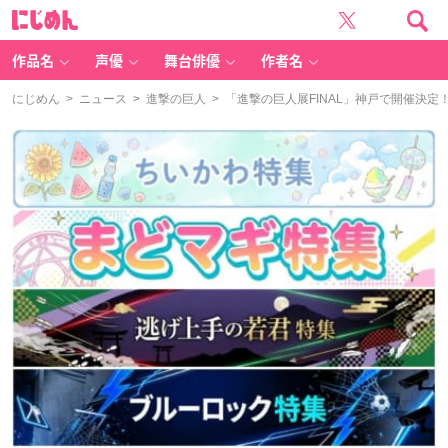
に
じ
め
ん
作品名
声優
舞台俳優
作者名
にじめん
>
ニュース
>
進撃の巨人
> 「進撃の巨人展FINAL」神戸で開催決定