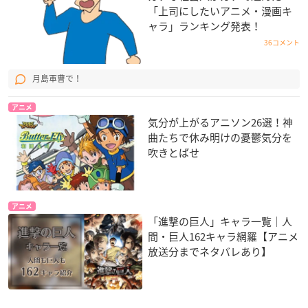
「上司にしたいアニメ・漫画キ
ャラ」ランキング発表！
36コメント
月島軍曹で！
アニメ
気分が上がるアニソン26選！神
曲たちで休み明けの憂鬱気分を
吹きとばせ
アニメ
「進撃の巨人」キャラ一覧｜人
間・巨人162キャラ網羅【アニメ
放送分までネタバレあり】