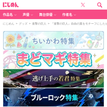
に
じ
め
ん
作品名
声優
舞台俳優
作者名
にじめん
>
グッズ
>
進撃の巨人
> 『進撃の巨人』自由の翼をモチーフにした