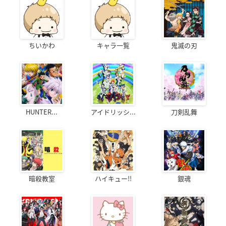
ちいかわ
キャラ一覧
鬼滅の刃
HUNTER...
アイドリッシ...
刀剣乱舞
暗殺教室
ハイキュー!!
銀魂