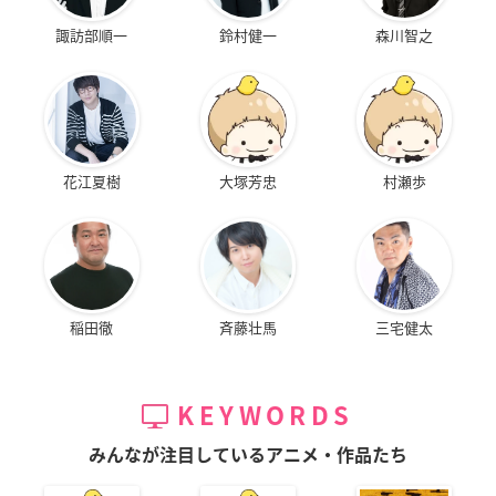
諏訪部順一
鈴村健一
森川智之
花江夏樹
大塚芳忠
村瀬歩
稲田徹
斉藤壮馬
三宅健太
KEYWORDS
みんなが注目しているアニメ・作品たち