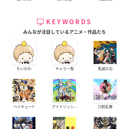
KEYWORDS
みんなが注目しているアニメ・作品たち
ちいかわ
キャラ一覧
鬼滅の刃
ハイキュー!!
アイドリッシ...
刀剣乱舞