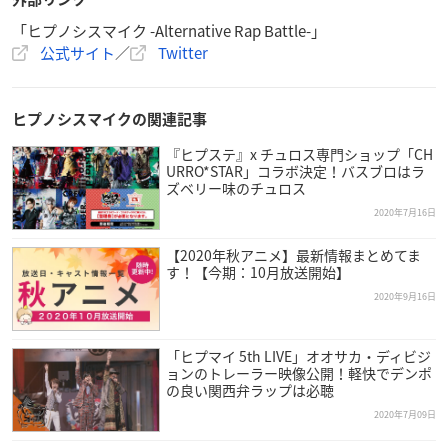
「ヒプノシスマイク -Alternative Rap Battle-」
公式サイト
／
Twitter
ヒプノシスマイクの関連記事
『ヒプステ』x チュロス専門ショップ「CH
URRO*STAR」コラボ決定！バスブロはラ
ズベリー味のチュロス
2020年7月16日
【2020年秋アニメ】最新情報まとめてま
す！【今期：10月放送開始】
2020年9月16日
「ヒプマイ 5th LIVE」オオサカ・ディビジ
ョンのトレーラー映像公開！軽快でデンポ
の良い関西弁ラップは必聴
2020年7月09日