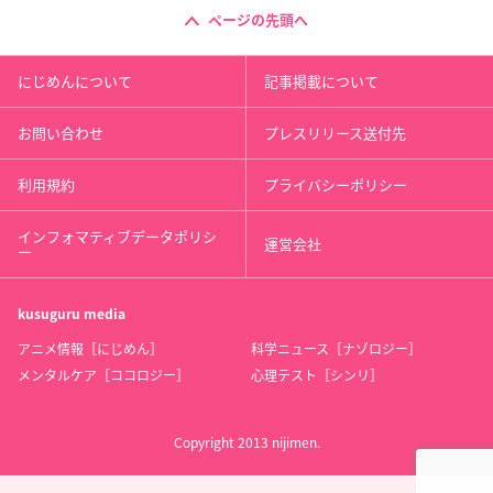
ページの先頭へ
にじめんについて
記事掲載について
お問い合わせ
プレスリリース送付先
利用規約
プライバシーポリシー
インフォマティブデータポリシ
運営会社
ー
kusuguru
media
アニメ情報［にじめん］
科学ニュース［ナゾロジー］
メンタルケア［ココロジー］
心理テスト［シンリ］
Copyright 2013 nijimen.