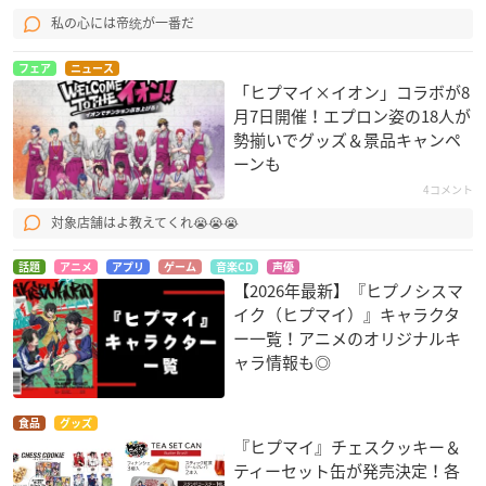
私の心には帝统が一番だ
フェア
ニュース
「ヒプマイ×イオン」コラボが8
月7日開催！エプロン姿の18人が
勢揃いでグッズ＆景品キャンペ
ーンも
4コメント
対象店舗はよ教えてくれ😭😭😭
話題
アニメ
アプリ
ゲーム
音楽CD
声優
【2026年最新】『ヒプノシスマ
イク（ヒプマイ）』キャラクタ
ー一覧！アニメのオリジナルキ
ャラ情報も◎
食品
グッズ
『ヒプマイ』チェスクッキー＆
ティーセット缶が発売決定！各