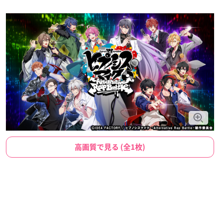
高画質で見る (全1枚)