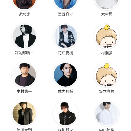
速水奨
宮野真守
木村昴
諏訪部順一
花江夏樹
村瀬歩
中村悠一
武内駿輔
坂本真綾
浪川大輔
森川智之
内山昂輝