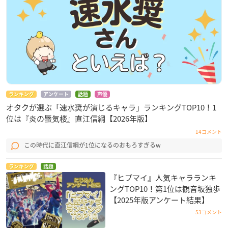
ランキング
アンケート
話題
声優
オタクが選ぶ「速水奨が演じるキャラ」ランキングTOP10！1
位は『炎の蜃気楼』直江信綱【2026年版】
14コメント
この時代に直江信綱が1位になるのおもろすぎるw
ランキング
話題
『ヒプマイ』人気キャラランキ
ングTOP10！第1位は観音坂独歩
【2025年版アンケート結果】
53コメント