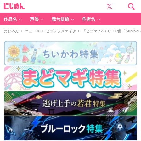
に
じ
め
ん
作品名
声優
舞台俳優
作者名
にじめん
>
ニュース
>
ヒプノシスマイク
> 「ヒプマイARB」OP曲「Survival