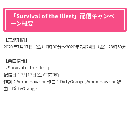
「Survival of the Illest」配信キャンペ
ーン概要
【実施期間】
2020
年
7
月
17
日（金）
0
時
00
分～
2020
年
7
月
24
日（金）
23
時
59
分
【楽曲情報】
『
Survival of the Illest
』
配信日：
7
月
17
日
(
金
)
午前
0
時
作詞：
Amon Hayashi
作曲：
DirtyOrange, Amon Hayashi
編
曲：
DirtyOrange