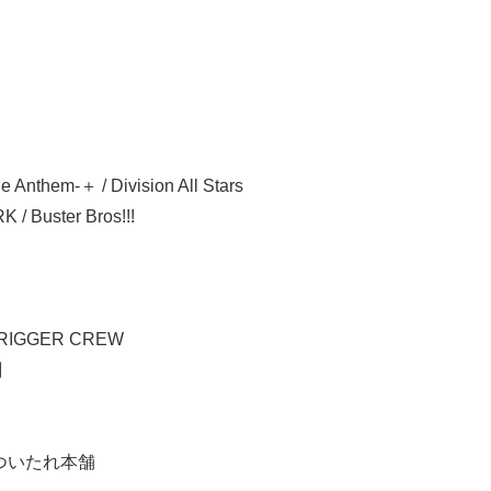
nthem-＋ / Division All Stars
 Buster Bros!!!
TRIGGER CREW
刻
/ どついたれ本舗