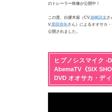
のトレーラー映像が公開中！
この度、白膠木簓（CV.
岩崎諒太
さ
V.
黒田崇矢
さん）によるオオサカ・
公開されました。
ヒプノシスマイク -Divisi
AbemaTV《SIX SH
DVD オオサカ・ディビ