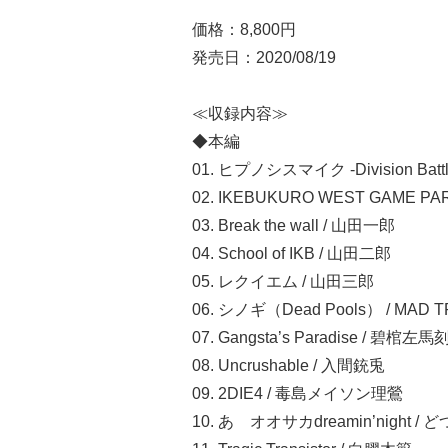
価格：8,800円
発売日：2020/08/19
≪収録内容≫
◆本編
01. ヒプノシスマイク -Division Battle A
02. IKEBUKURO WEST GAME PARK /
03. Break the wall / 山田一郎
04. School of IKB / 山田二郎
05. レクイエム / 山田三郎
06. シノギ（Dead Pools） / MAD 
07. Gangsta’s Paradise / 碧棺左馬
08. Uncrushable / 入間銃兎
09. 2DIE4 / 毒島メイソン理鶯
10. あゝオオサカdreamin’night 