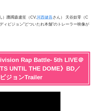
ん）躑躅森盧笙（CV.
河西健吾
さん） 天谷奴零（C
ディビジョン”どついたれ本舗”のトレーラー映像が
on Rap Battle- 5th LIVE＠
OTS UNTIL THE DOME》BD／
ジョンTrailer