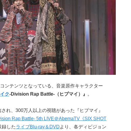
コンテンツとなっている、音楽原作キャラクター
イク
-Division Rap Battle-（ヒプマイ）』
。
配信され、300万人以上の視聴があった『ヒプマイ』
n Rap Battle- 5th LIVE＠AbemaTV《SIX SHOT
収録した
ライブBlu-ray＆DVD
より、各ディビジョン