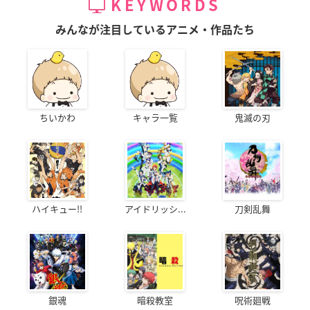
KEYWORDS
みんなが注目しているアニメ・作品たち
ちいかわ
キャラ一覧
鬼滅の刃
ハイキュー!!
アイドリッシ...
刀剣乱舞
銀魂
暗殺教室
呪術廻戦