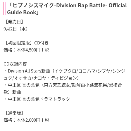
「ヒプノシスマイク-Division Rap Battle- Official
Guide Book」
【発売日】
9月2日（水）
【初回限定版】CD付き
価格：本体4,500円＋税
CD収録内容
・Division All Stars新曲（イケブクロ/ヨコハマ/シブヤ/シンジ
ュク/オオサカ/ナゴヤ・ディビジョン）
・中王区 言の葉党（東方天乙統女/勘解由小路無花果/碧棺合
歓）新曲
・中王区 言の葉党ドラマトラック
【通常版】
価格：本体2,000円＋税