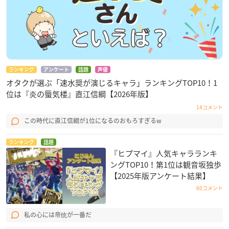
ランキング
アンケート
話題
声優
オタクが選ぶ「速水奨が演じるキャラ」ランキングTOP10！1
位は『炎の蜃気楼』直江信綱【2026年版】
14コメント
この時代に直江信綱が1位になるのおもろすぎるw
ランキング
話題
『ヒプマイ』人気キャラランキ
ングTOP10！第1位は観音坂独歩
【2025年版アンケート結果】
60コメント
私の心には帝统が一番だ