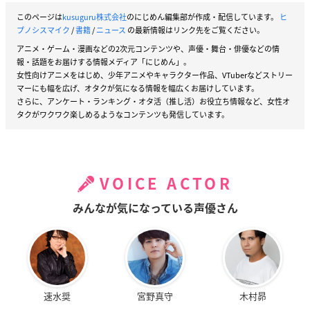
このページは
kusuguru株式会社
のにじめん編集部が作成・配信しています。
ヒ
プノシスマイク
/
書籍
/
ニュース
の最新情報はリンク先をご覧ください。
アニメ・ゲーム・漫画などの2次元コンテンツや、声優・舞台・俳優などの情
報・話題をお届けする情報メディア「にじめん」。
女性向けアニメをはじめ、少年アニメやキャラクター作品、VTuberなどストリー
マーにも幅を広げ、オタクが気になる情報を幅広くお届けしています。
さらに、アンケート・ランキング・オタ活（推し活）お役立ち情報など、女性オ
タクがワクワク楽しめるようなコンテンツも発信しています。
VOICE ACTOR
みんなが気になっている声優さん
速水奨
宮野真守
木村昴