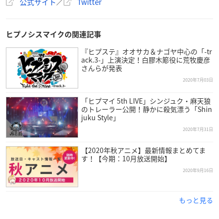
公式サイト
／
Twitter
ヒプノシスマイクの関連記事
『ヒプステ』オオサカ＆ナゴヤ中心の「-tr
ack.3-」上演決定！白膠木簓役に荒牧慶彦
さんらが発表
2020年7月03日
「ヒプマイ 5th LIVE」シンジュク・麻天狼
のトレーラー公開！静かに殺気漂う「Shin
juku Style」
2020年7月31日
【2020年秋アニメ】最新情報まとめてま
す！【今期：10月放送開始】
2020年9月16日
もっと見る