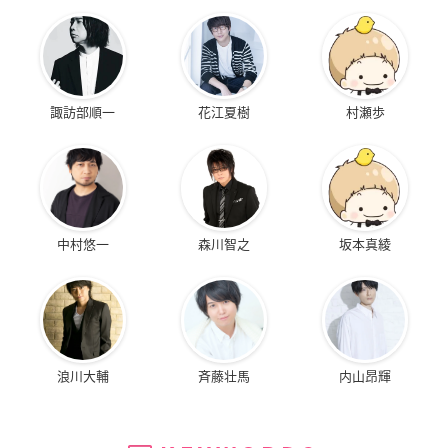
諏訪部順一
花江夏樹
村瀬歩
中村悠一
森川智之
坂本真綾
浪川大輔
斉藤壮馬
内山昂輝