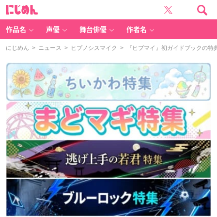
に
じ
め
ん
作品名
声優
舞台俳優
作者名
にじめん
>
ニュース
>
ヒプノシスマイク
> 『ヒプマイ』初ガイドブックの特