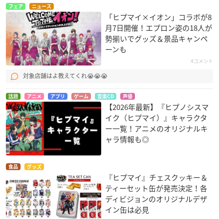
フェア
ニュース
「ヒプマイ×イオン」コラボが8
月7日開催！エプロン姿の18人が
勢揃いでグッズ＆景品キャンペ
ーンも
4コメント
対象店舗はよ教えてくれ😭😭😭
話題
アニメ
アプリ
ゲーム
音楽CD
声優
【2026年最新】『ヒプノシスマ
イク（ヒプマイ）』キャラクタ
ー一覧！アニメのオリジナルキ
ャラ情報も◎
食品
グッズ
『ヒプマイ』チェスクッキー＆
ティーセット缶が発売決定！各
ディビジョンのオリジナルデザ
イン缶は必見