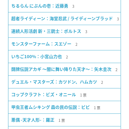
3
ちるらん にぶんの壱：近藤勇
3
超者ライディーン：海堂忍武 / ライディーンブラッド
3
連続人形活劇 新・三銃士：ポルトス
2
モンスターファーム：スエゾー
2
いちご100%：小宮山力也
2
闘牌伝説アカギ 〜闇に舞い降りた天才〜：矢木圭次
2
デュエル・マスターズ：カツドン、ハムカツ
1
票
コップクラフト：ビズ・オニール
1
票
甲虫王者ムシキング 森の民の伝説：ビビ
1
票
悪偶 -天才人形-：羅正