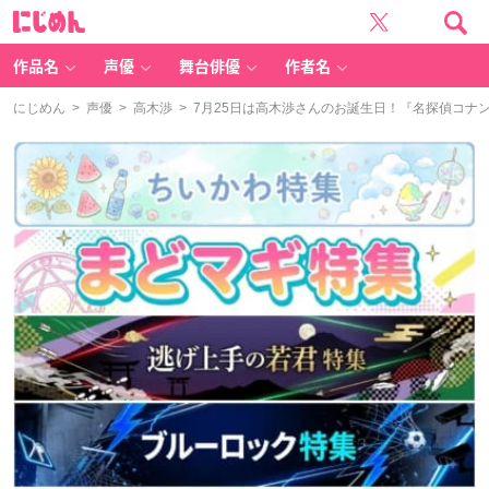
に
じ
め
ん
作品名
声優
舞台俳優
作者名
にじめん
>
声優
>
高木渉
> 7月25日は高木渉さんのお誕生日！『名探偵コナ