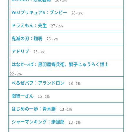
2%
28
Yes!プリキュア5：ブンビー
2%
27
ドラえもん：先生
2%
26
鬼滅の刃：鎹鴉
2%
23
アドリブ
2%
はなかっぱ：黒羽屋蝶兵衛、獅子じゅうろく博士
22
2%
18
べるぜバブ：アランドロン
1%
15
関智一さん
1%
13
はじめの一歩：青木勝
1%
13
シャーマンキング：蜥蜴郎
1%