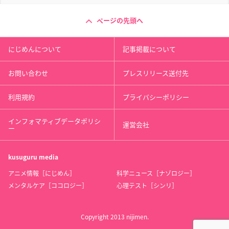
ページの先頭へ
にじめんについて
記事掲載について
お問い合わせ
プレスリリース送付先
利用規約
プライバシーポリシー
インフォマティブデータポリシ
運営会社
ー
kusuguru
media
アニメ情報［にじめん］
科学ニュース［ナゾロジー］
メンタルケア［ココロジー］
心理テスト［シンリ］
Copyright 2013 nijimen.