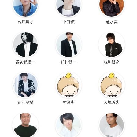
宮野真守
下野紘
速水奨
諏訪部順一
鈴村健一
森川智之
花江夏樹
村瀬歩
大塚芳忠