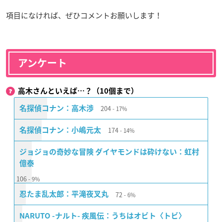
項目になければ、ぜひコメントお願いします！
アンケート
高木さんといえば…？（10個まで）
204
名探偵コナン：高木渉
17%
174
名探偵コナン：小嶋元太
14%
ジョジョの奇妙な冒険 ダイヤモンドは砕けない：虹村
億泰
106
9%
72
忍たま乱太郎：平滝夜叉丸
6%
NARUTO -ナルト- 疾風伝：うちはオビト〈トビ〉