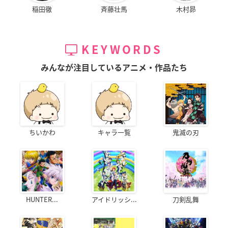
稲田徹
斉藤壮馬
木村昴
KEYWORDS
みんなが注目しているアニメ・作品たち
ちいかわ
キャラ一覧
鬼滅の刃
HUNTER...
アイドリッシ...
刀剣乱舞