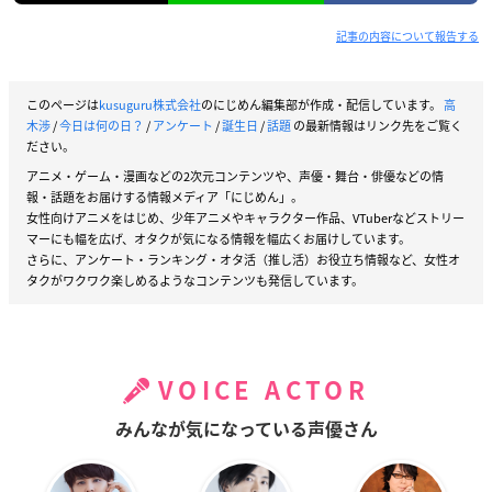
記事の内容について報告する
このページは
kusuguru株式会社
のにじめん編集部が作成・配信しています。
高
木渉
/
今日は何の日？
/
アンケート
/
誕生日
/
話題
の最新情報はリンク先をご覧く
ださい。
アニメ・ゲーム・漫画などの2次元コンテンツや、声優・舞台・俳優などの情
報・話題をお届けする情報メディア「にじめん」。
女性向けアニメをはじめ、少年アニメやキャラクター作品、VTuberなどストリー
マーにも幅を広げ、オタクが気になる情報を幅広くお届けしています。
さらに、アンケート・ランキング・オタ活（推し活）お役立ち情報など、女性オ
タクがワクワク楽しめるようなコンテンツも発信しています。
VOICE ACTOR
みんなが気になっている声優さん