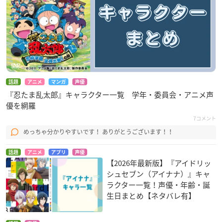
話題
アニメ
マンガ
声優
『忍たま乱太郎』キャラクター一覧 学年・委員会・アニメ声
優を網羅
7コメント
めっちゃ分かりやすいです！ ありがとうございます！！
話題
アニメ
アプリ
声優
【2026年最新版】『アイドリッ
シュセブン（アイナナ）』キャ
ラクター一覧！声優・年齢・誕
生日まとめ【ネタバレ有】