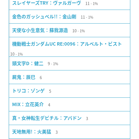
11
スレイヤーズTRY：ヴァルガーヴ
1%
11
金色のガッシュベル!!：金山剛
1%
10
天使な小生意気：蘇我源造
1%
機動戦士ガンダムUC RE:0096：アルベルト・ビスト
10
1%
9
頭文字D：健二
1%
6
屍鬼：辰巳
5
トリコ：ゾンゲ
4
MIX：立花英介
3
真・女神転生デビチル：アバドン
3
天地無用!：火美猛