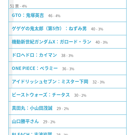
51
票
4%
46
GTO：鬼塚英吉
4%
40
ゲゲゲの鬼太郎（第5作）：ねずみ男
3%
40
機動新世紀ガンダムX：ガロード・ラン
3%
38
ドロヘドロ：カイマン
3%
36
ONE PIECE：ベラミー
3%
32
アイドリッシュセブン：ミスター下岡
3%
30
ビーストウォーズ：チータス
2%
29
真田丸：小山田茂誠
2%
29
山口勝平さん
2%
28
BLEACH：志波岩鷲