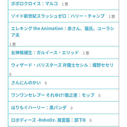
1
票
ポポロクロイス：マルコ
1
票
ゾイド新世紀スラッシュゼロ：ハリー・チャンプ
エレキング the Animation：赤さん、猫氏、ユーラシ
ア夫
1
票
1
票
女神候補生：ガルイース・エリッド
ウィザード・バリスターズ 弁魔士セシル：蝶野セセリ
0
0
さんにんのかい
0
ワンワンセレプー それゆけ!徹之進：モップ
0
はりもぐハーリー：黒パンダ
0
ロボディーズ -RoboDz- 風雲篇：部下B