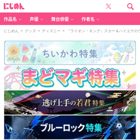
に
じ
め
ん
作品名
声優
舞台俳優
作者名
にじめん
>
グッズ
>
ディズニー
> 『ライオン・キング』スカー＆ハイエナの