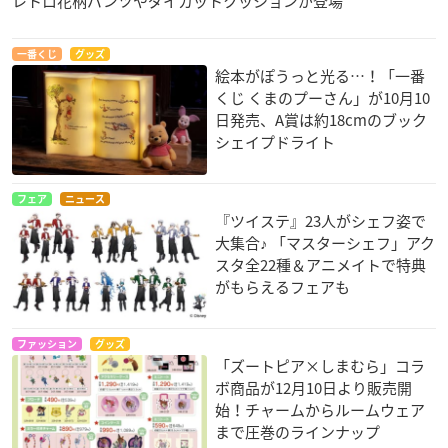
レトロ花柄パンツやダイカットクッションが登場
一番くじ
グッズ
絵本がぽうっと光る…！「一番
くじ くまのプーさん」が10月10
日発売、A賞は約18cmのブック
シェイプドライト
フェア
ニュース
『ツイステ』23人がシェフ姿で
大集合♪ 「マスターシェフ」アク
スタ全22種＆アニメイトで特典
がもらえるフェアも
ファッション
グッズ
「ズートピア×しまむら」コラ
ボ商品が12月10日より販売開
始！チャームからルームウェア
まで圧巻のラインナップ