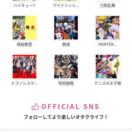
ハイキュー!!
アイドリッシ...
刀剣乱舞
暗殺教室
銀魂
HUNTER...
ヒプノシスマ...
呪術廻戦
テニスの王子様
OFFICIAL SNS
フォローしてより楽しいオタクライフ！