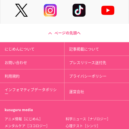
ページの先頭へ
にじめんについて
記事掲載について
お問い合わせ
プレスリリース送付先
利用規約
プライバシーポリシー
インフォマティブデータポリシ
運営会社
ー
kusuguru
media
アニメ情報［にじめん］
科学ニュース［ナゾロジー］
メンタルケア［ココロジー］
心理テスト［シンリ］