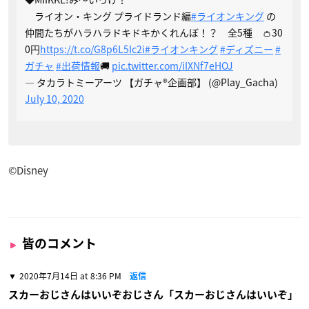
ライオン・キング プライドランド編
#ライオンキング
の
仲間たちがハラハラドキドキかくれんぼ！？ 全5種 👛30
0円
https://t.co/G8p6L5Ic2i
#ライオンキング
#ディズニー
#
ガチャ
#出荷情報
🚚
pic.twitter.com/iIXNf7eHOJ
— タカラトミーアーツ 【ガチャ®企画部】 (@Play_Gacha)
July 10, 2020
©Disney
皆のコメント
2020年7月14日 at 8:36 PM
返信
スカーおじさんはいいぞおじさん「スカーおじさんはいいぞ」