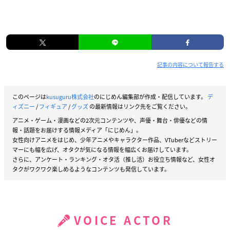
記事の内容について報告する
このページは
kusuguru株式会社
のにじめん編集部が作成・配信しています。
デ
ィズニー
/
フィギュア
/
グッズ
の最新情報はリンク先をご覧ください。
アニメ・ゲーム・漫画などの2次元コンテンツや、声優・舞台・俳優などの情
報・話題をお届けする情報メディア「にじめん」。
女性向けアニメをはじめ、少年アニメやキャラクター作品、VTuberなどストリー
マーにも幅を広げ、オタクが気になる情報を幅広くお届けしています。
さらに、アンケート・ランキング・オタ活（推し活）お役立ち情報など、女性オ
タクがワクワク楽しめるようなコンテンツも発信しています。
VOICE ACTOR