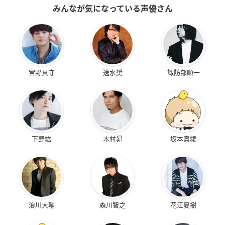
みんなが気になっている声優さん
宮野真守
速水奨
諏訪部順一
下野紘
木村昴
坂本真綾
浪川大輔
森川智之
花江夏樹