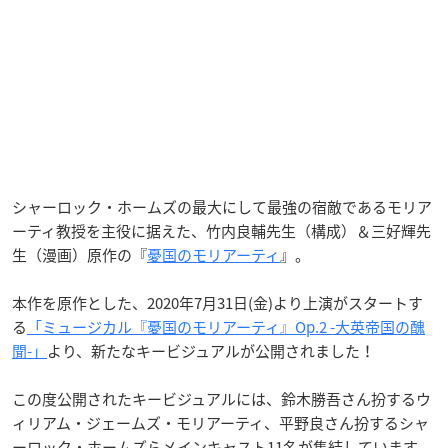
シャーロック・ホームズの最大にして最強の宿敵であるモリア
ーティ教授を主役に据えた、竹内良輔先生（構成）＆三好輝先
生（漫画）原作の『
憂国のモリアーティ
』。
本作を原作とした、2020年7月31日(金)より上演がスタートす
る
「ミュージカル『憂国のモリアーティ』Op.2 -大英帝国の醜
聞-」
より、新たなキービジュアルが公開されました！
この度公開されたキービジュアルには、鈴木勝吾さん扮するウ
ィリアム・ジェームズ・モリアーティ、平野良さん扮するシャ
ーロック・ホームズらメインキャスト11名が集結しています。