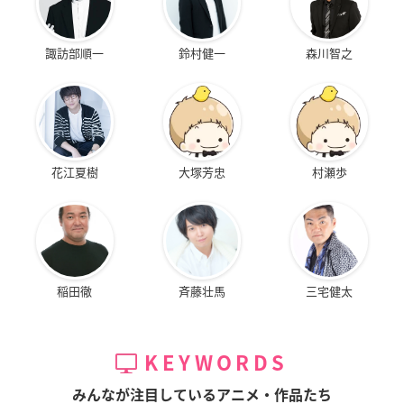
諏訪部順一
鈴村健一
森川智之
花江夏樹
大塚芳忠
村瀬歩
稲田徹
斉藤壮馬
三宅健太
KEYWORDS
みんなが注目しているアニメ・作品たち