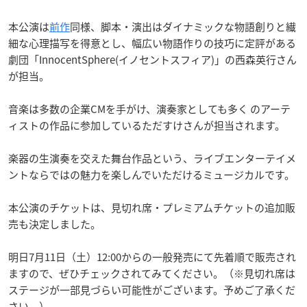
本公演は
前作
同様、脚本・演出はダイナミックな物語創りと繊
細な心理描写を得意とし、幅広い物語作りの技巧に定評がある
劇団「InnocentSphere(イノセントスフィア)」の西森英行さん
が担当。
音楽は多数の企業CMを手がけ、演奏家としても多く のアーテ
ィストの作品に参加しているただすけさんが担当されます。
楽器の生演奏を交えた舞台作品という、ライブエンターテイメ
ントならではの魅力を楽しんでいただけるミュージカルです。
本公演のチケットは、見切れ席・プレミアムチケットの追加販
売も決定しました。
明日7月11日（土）12:00からの一般発売にて先着順で販売され
ますので、ぜひチェックされてみてください。（※見切れ席は
ステージが一部見づらい可能性がございます。予めご了承くだ
さい。）