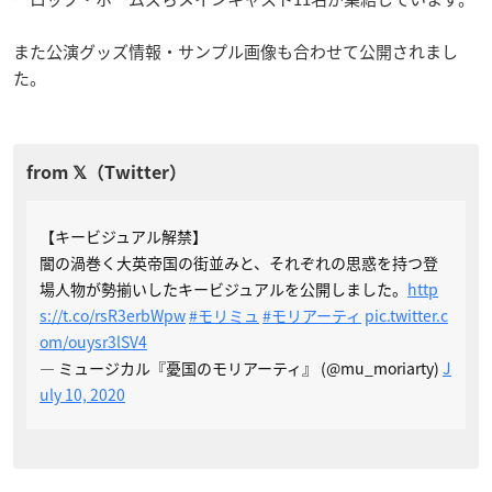
また公演グッズ情報・サンプル画像も合わせて公開されまし
た。
【キービジュアル解禁】
闇の渦巻く大英帝国の街並みと、それぞれの思惑を持つ登
場人物が勢揃いしたキービジュアルを公開しました。
http
s://t.co/rsR3erbWpw
#モリミュ
#モリアーティ
pic.twitter.c
om/ouysr3lSV4
— ミュージカル『憂国のモリアーティ』 (@mu_moriarty)
J
uly 10, 2020