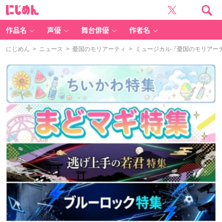
に
じ
め
ん
作品名
声優
舞台俳優
作者名
にじめん
>
ニュース
>
憂国のモリアーティ
> ミュージカル『憂国のモリアー