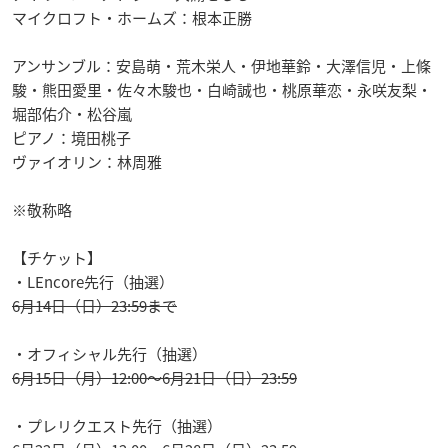
マイクロフト・ホームズ：根本正勝
アンサンブル：安島萌・荒木栄人・伊地華鈴・大澤信児・上條
駿・熊田愛里・佐々木駿也・白崎誠也・桃原華恋・永咲友梨・
堀部佑介・松谷嵐
ピアノ：境田桃子
ヴァイオリン：林周雅
※敬称略
【チケット】
・LEncore先行（抽選）
6月14日（日）23:59まで
・オフィシャル先行（抽選）
6月15日（月）12:00～6月21日（日）23:59
・プレリクエスト先行（抽選）