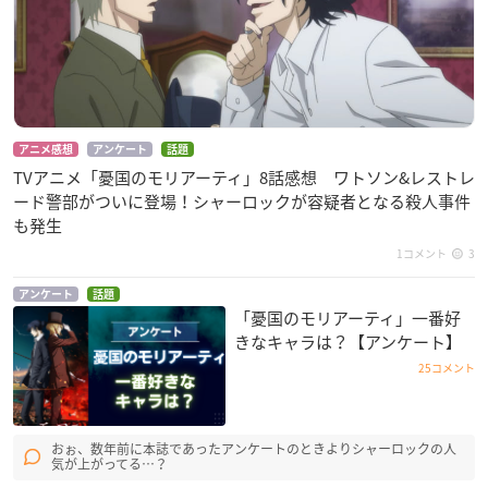
アニメ感想
アンケート
話題
TVアニメ「憂国のモリアーティ」8話感想 ワトソン&レストレ
ード警部がついに登場！シャーロックが容疑者となる殺人事件
も発生
1コメント
3
アンケート
話題
「憂国のモリアーティ」一番好
きなキャラは？【アンケート】
25コメント
おぉ、数年前に本誌であったアンケートのときよりシャーロックの人
気が上がってる…？