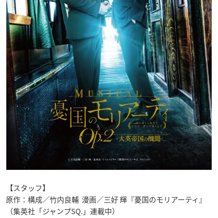
【スタッフ】
原作：構成／竹内良輔 漫画／三好 輝『憂国のモリアーティ』
（集英社「ジャンプSQ.」連載中）