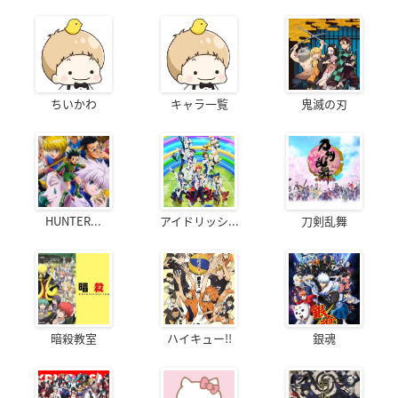
ちいかわ
キャラ一覧
鬼滅の刃
HUNTER...
アイドリッシ...
刀剣乱舞
暗殺教室
ハイキュー!!
銀魂