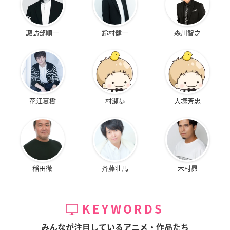
諏訪部順一
鈴村健一
森川智之
花江夏樹
村瀬歩
大塚芳忠
稲田徹
斉藤壮馬
木村昴
KEYWORDS
みんなが注目しているアニメ・作品たち