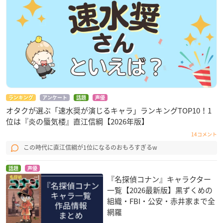
ランキング
アンケート
話題
声優
オタクが選ぶ「速水奨が演じるキャラ」ランキングTOP10！1
位は『炎の蜃気楼』直江信綱【2026年版】
14コメント
この時代に直江信綱が1位になるのおもろすぎるw
話題
声優
『名探偵コナン』キャラクター
一覧【2026最新版】黒ずくめの
組織・FBI・公安・赤井家まで全
網羅