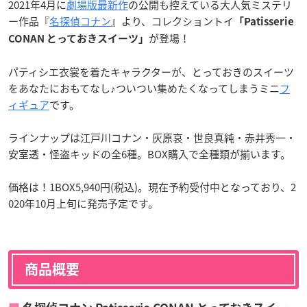
2021年4月に
劇場版最新作
の公開も控えている大人気ミステリ
ー作品『
名探偵コナン
』より、コレクショントイ
「Patisserie
が登場！
CONAN とっておきスイーツ」
パティシエ衣裳を着たキャラクターが、とっておきのスイーツ
をあなたにおもてなし♪ついつい集めたくなってしまうミニ
フ
ィギュア
です。
ラインナップは江戸川コナン・灰原哀・世良真純・赤井秀一・
安室透・怪盗キッドの全6種。BOX購入で全種類が揃います。
価格は！1BOX5,940円(税込)。現在予約受付中となっており、2
020年10月上旬に発売予定です。
商品概要