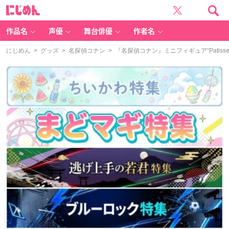
に
じ
め
ん
作品名
声優
舞台俳優
作者名
にじめん
>
グッズ
>
名探偵コナン
> 『名探偵コナン』ミニフィギュア“Patiss