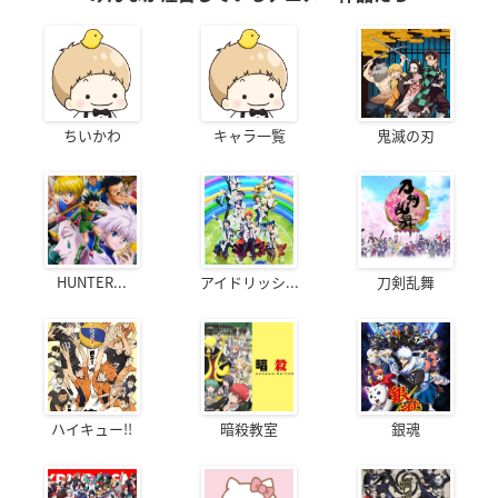
ちいかわ
キャラ一覧
鬼滅の刃
HUNTER...
アイドリッシ...
刀剣乱舞
ハイキュー!!
暗殺教室
銀魂