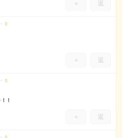
＋
返
0
＋
返
0
～！！
＋
返
0