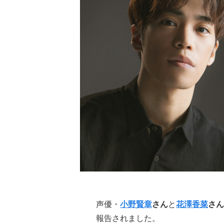
声優・
小野賢章
さん
と
花澤香菜
さん
報告されました。