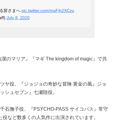
いる皆さまへ
pic.twitter.com/maFjh2XCzu
ff)
July 8, 2020
リア』『マギ The kingdom of magic』で共
ツヤ役、『ジョジョの奇妙な冒険 黄金の風』ジョ
ッシュセブン』七瀬陸役。
石撫子役、『PSYCHO-PASS サイコパス』常守
た役など数多くの人気作に出演されています。