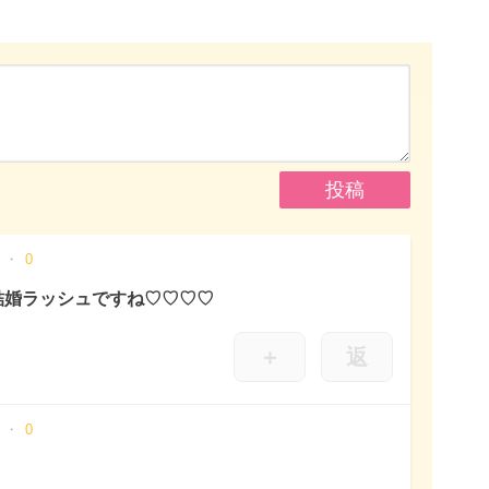
0
結婚ラッシュですね♡♡♡♡
＋
返
0