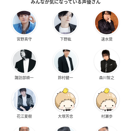
みんなが気になっている声優さん
宮野真守
下野紘
速水奨
諏訪部順一
鈴村健一
森川智之
花江夏樹
大塚芳忠
村瀬歩