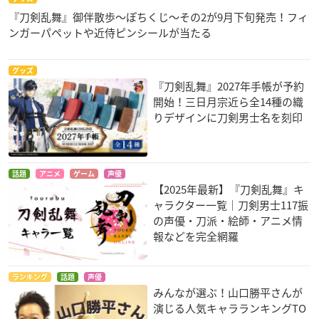
『刀剣乱舞』御伴散歩～ぽちくじ～その2が9月下旬発売！フィ
ンガーパペットや近侍ピンシールが当たる
グッズ
『刀剣乱舞』2027年手帳が予約
開始！三日月宗近ら全14種の織
りデザインに刀剣男士名を刻印
話題
アニメ
ゲーム
声優
【2025年最新】『刀剣乱舞』キ
ャラクター一覧｜刀剣男士117振
の声優・刀派・絵師・アニメ情
報などを完全網羅
ランキング
話題
声優
みんなが選ぶ！山口勝平さんが
演じる人気キャラランキングTO