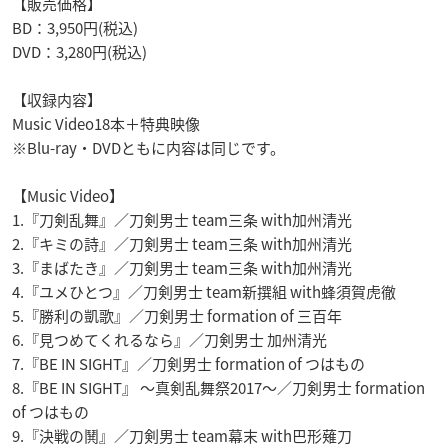
【販売価格】
BD：3,950円(税込)
DVD：3,280円(税込)
【収録内容】
Music Video18本＋特典映像
※Blu-ray・DVDともに内容は同じです。
【Music Video】
1.『刀剣乱舞』／刀剣男士 team三条 with加州清光
2.『キミの詩』／刀剣男士 team三条 with加州清光
3.『まばたき』／刀剣男士 team三条 with加州清光
4.『ユメひとつ』／刀剣男士 team新撰組 with蜂須賀虎徹
5.『勝利の凱歌』／刀剣男士 formation of 三百年
6.『見つめてくれるなら』／刀剣男士 加州清光
7.『BE IN SIGHT』／刀剣男士 formation of つはもの
8.『BE IN SIGHT』 ～真剣乱舞祭2017～／刀剣男士 formation
of つはもの
9.『決戦の鬨』／刀剣男士 team幕末 with巴形薙刀