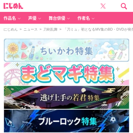
に
じ
め
ん
作品名
声優
舞台俳優
作者名
にじめん
>
ニュース
>
刀剣乱舞
> 「刀ミュ」初となるMV集のBD・DVDが発