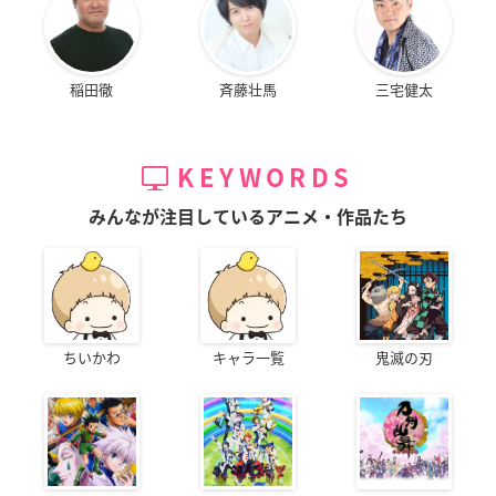
稲田徹
斉藤壮馬
三宅健太
KEYWORDS
みんなが注目しているアニメ・作品たち
ちいかわ
キャラ一覧
鬼滅の刃