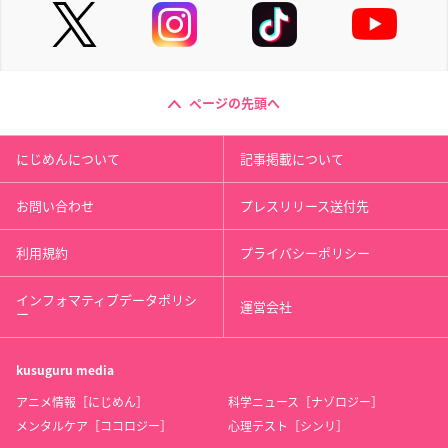
ページの先頭へ
にじめんについて
記事掲載について
お問い合わせ
プレスリリース送付先
利用規約
プライバシーポリシー
インフォマティブデータポリシ
運営会社
ー
kusuguru
media
アニメ情報［にじめん］
科学ニュース［ナゾロジー］
メンタルケア［ココロジー］
心理テスト［シンリ］