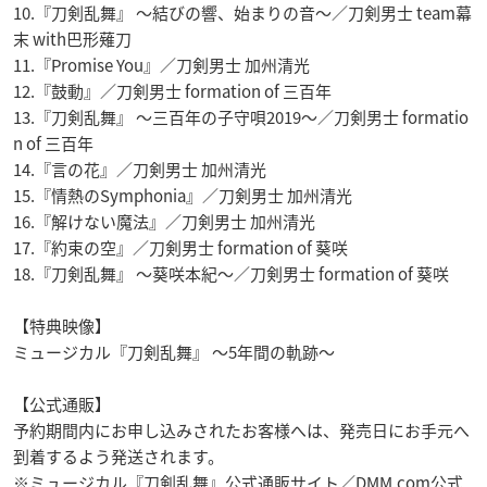
10.『刀剣乱舞』 ～結びの響、始まりの音～／刀剣男士 team幕
末 with巴形薙刀
11.『Promise You』／刀剣男士 加州清光
12.『鼓動』／刀剣男士 formation of 三百年
13.『刀剣乱舞』 ～三百年の子守唄2019～／刀剣男士 formatio
n of 三百年
14.『言の花』／刀剣男士 加州清光
15.『情熱のSymphonia』／刀剣男士 加州清光
16.『解けない魔法』／刀剣男士 加州清光
17.『約束の空』／刀剣男士 formation of 葵咲
18.『刀剣乱舞』 ～葵咲本紀～／刀剣男士 formation of 葵咲
【特典映像】
ミュージカル『刀剣乱舞』 〜5年間の軌跡〜
【公式通販】
予約期間内にお申し込みされたお客様へは、発売日にお手元へ
到着するよう発送されます。
※ミュージカル『刀剣乱舞』公式通販サイト／DMM.com公式