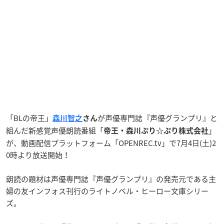
「BLの帝王」
が声優専門誌『声優グランプリ』と
森川智之
さん
組んだ新感覚声優朗読番組「
」
帝王・森川ぷり☆ぷり株式会社
が、動画配信プラットフォーム「OPENREC.tv」で7月4日(土)2
0時より放送開始！
朗読の題材は声優専門誌『声優グランプリ』の発売元である主
婦の友インフォス刊行のライトノベル・ヒーロー文庫シリー
ズ。