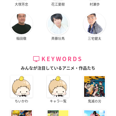
大塚芳忠
花江夏樹
村瀬歩
稲田徹
斉藤壮馬
三宅健太
KEYWORDS
みんなが注目しているアニメ・作品たち
ちいかわ
キャラ一覧
鬼滅の刃