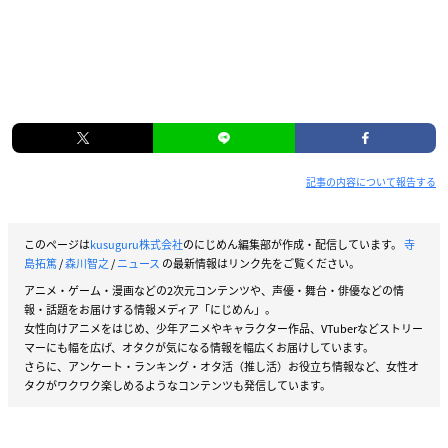
記事の内容について報告する
このページは
kusuguru株式会社
のにじめん編集部が作成・配信しています。
寺
島拓篤
/
森川智之
/
ニュース
の最新情報はリンク先をご覧ください。
アニメ・ゲーム・漫画などの2次元コンテンツや、声優・舞台・俳優などの情
報・話題をお届けする情報メディア「にじめん」。
女性向けアニメをはじめ、少年アニメやキャラクター作品、VTuberなどストリー
マーにも幅を広げ、オタクが気になる情報を幅広くお届けしています。
さらに、アンケート・ランキング・オタ活（推し活）お役立ち情報など、女性オ
タクがワクワク楽しめるようなコンテンツも発信しています。