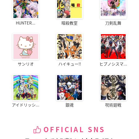
HUNTER...
暗殺教室
刀剣乱舞
サンリオ
ハイキュー!!
ヒプノシスマ...
アイドリッシ...
銀魂
呪術廻戦
OFFICIAL SNS