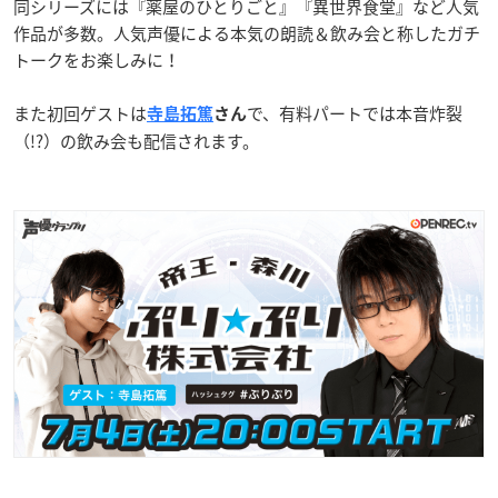
同シリーズには『薬屋のひとりごと』『異世界食堂』など人気
作品が多数。人気声優による本気の朗読＆飲み会と称したガチ
トークをお楽しみに！
また初回ゲストは
で、有料パートでは本音炸裂
寺島拓篤
さん
（!?）の飲み会も配信されます。