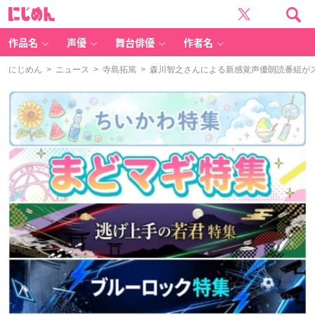
に
じ
め
ん
作品名
声優
舞台俳優
作者名
にじめん
>
ニュース
>
寺島拓篤
> 森川智之さんによる新感覚声優朗読番組が