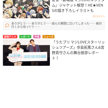
ム』ジャケット解禁！HE★VEN
Sの描き下ろしイラストも
34コメント
ありがとう……ありがとう……読んだ瞬間に泣いてしまった…… 絶対
行くから待ってて……
劇場アニメ
レポート
声優
ニュース
「うたプリ マジLOVEスターリッ
シュツアーズ」寺島拓篤さん&宮
野真守さんの舞台挨拶レポー
ト！