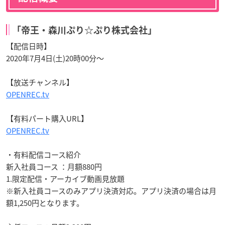
「帝王・森川ぷり☆ぷり株式会社」
【配信日時】
2020年7月4日(土)20時00分～
【放送チャンネル】
OPENREC.tv
【有料パート購入URL】
OPENREC.tv
・有料配信コース紹介
新入社員コース ：月額880円
1.限定配信・アーカイブ動画見放題
※新入社員コースのみアプリ決済対応。アプリ決済の場合は月
額1,250円となります。