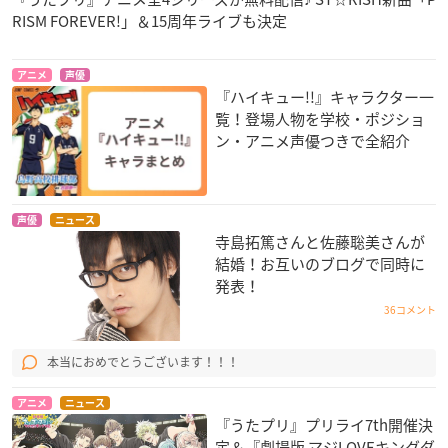
RISM FOREVER!」＆15周年ライブも決定
アニメ
声優
『ハイキュー!!』キャラクター一
覧！登場人物を学校・ポジショ
ン・アニメ声優つきで全紹介
声優
ニュース
寺島拓篤さんと佐藤聡美さんが
結婚！お互いのブログで同時に
発表！
36コメント
本当におめでとうございます！！！
アニメ
ニュース
『うたプリ』プリライ7th開催決
定＆『劇場版 マジLOVEキングダ