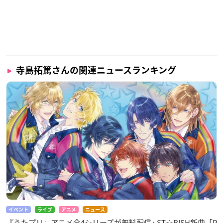
寺島拓篤さんの関連ニュースランキング
イベント
ライブ
アニメ
ニュース
『うたプリ』アニメ全4シリーズが無料配信♪ ST☆RISH新曲「P