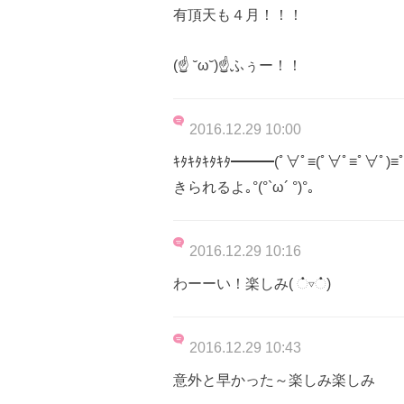
有頂天も４月！！！
(☝ ˘ω˘)☝ふぅー！！
2016.12.29 10:00
ｷﾀｷﾀｷﾀｷﾀ━━━(ﾟ∀ﾟ≡(ﾟ∀ﾟ≡
きられるよ｡°(°`ω´ °)°｡
2016.12.29 10:16
わーーい！楽しみ( ்▿்)
2016.12.29 10:43
意外と早かった～楽しみ楽しみ