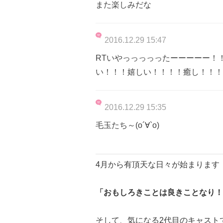
また楽しみだな
2016.12.29 15:47
RTいやっっっっったーーーーー！
い！！！嬉しい！！！！癒し！！！
2016.12.29 15:35
毛玉たち～(о´∀`о)
4月から有頂天な日々が始まります
「おもしろきことは良きことなり！
そして、気になる2代目のキャスト