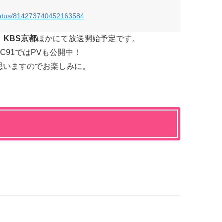
status/814273740452163584
X、KBS京都
ほかにて放送開始予定です。
91ではPVも公開中！
思いますのでお楽しみに。