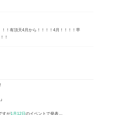
！！！有頂天4月から！！！！4月！！！！早
！！
！
」
ですが
1月12日
のイベントで発表…