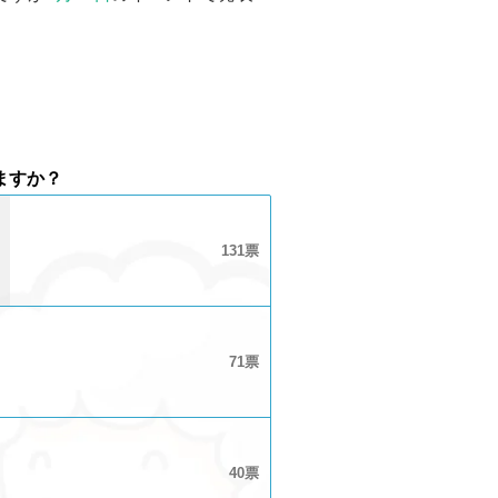
ますか？
131
71
40