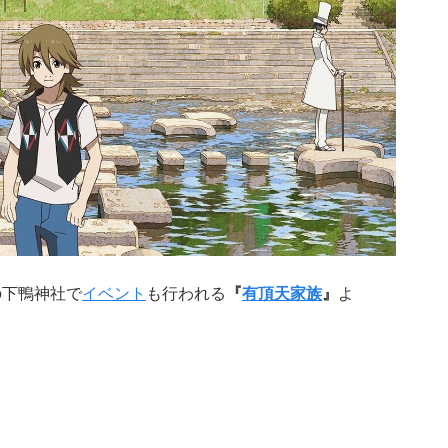
の下鴨神社で
イベント
も行われる
『
有頂天家族
』
よ