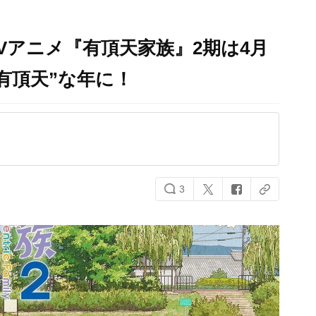
Vアニメ『有頂天家族』2期は4月
有頂天”な年に！
3